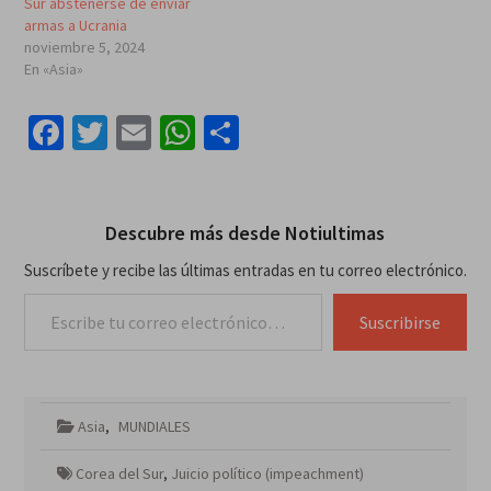
Sur abstenerse de enviar
armas a Ucrania
noviembre 5, 2024
En «Asia»
Facebook
Twitter
Email
WhatsApp
Compartir
Descubre más desde Notiultimas
Suscríbete y recibe las últimas entradas en tu correo electrónico.
Escribe tu correo electrónico…
Suscribirse
Asia
,
MUNDIALES
Corea del Sur
,
Juicio político (impeachment)