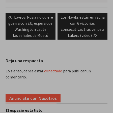
Navegación
Previous
Next
Lavrov: Rusia no quiere
Los Hawks están en racha
de
post:
post:
guerra con EU; espera que
con 6 victorias
entradas
Washington capte
consecutivas tras vence a
las señales de Moscú
Lakers (video)
Deja una respuesta
Lo siento, debes estar
conectado
para publicar un
comentario.
Anunciate con Nosotros
El espacio esta listo