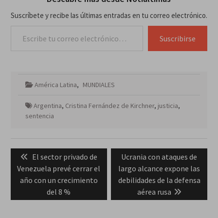
Suscríbete y recibe las últimas entradas en tu correo electrónico.
Escribe tu correo electrónico…
Suscribirse
América Latina
,
MUNDIALES
Argentina
,
Cristina Fernández de Kirchner
,
justicia
,
sentencia
Navegación
Previous
Next
El sector privado de
Ucrania con ataques de
de
post:
post:
Venezuela prevé cerrar el
largo alcance expone las
entradas
año con un crecimiento
debilidades de la defensa
del 8 %
aérea rusa