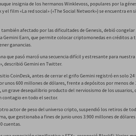
buque insignia de los hermanos Winklevoss, populares por la génes
y el film «La red social» («The Social Network») se encuentra en s
, también afectado por las dificultades de Genesis, debió congelar
 Gemini Earn, que permite colocar criptomonedas en créditos a t
ener ganancias.
na que pasó marcó una secuencia difícil y estresante para nuestra
», describió Gemini en Twitter.
sitio CoinDesk, antes de cerrar el grifo Gemini registró en solo 24
por unos 600 millones de dólares, frente a depósitos por menos de
 un grave desequilibrio producto del nerviosismo de los usuarios, 
 contagio en todo el sector.
otro actor de peso del universo cripto, suspendió los retiros de to
ma, que gestionaba a fines de junio unos 3.900 millones de dólare
00 cuentas.
 una exposición significativa a FTX», reconoció BlockFi. Varios m