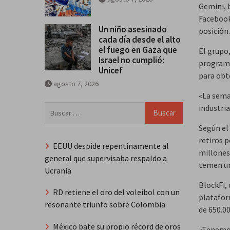
Gemini, 
Facebook 
Un niño asesinado
posición.
cada día desde el alto
el fuego en Gaza que
El grupo
Israel no cumplió:
programa
Unicef
para obt
agosto 7, 2026
«La sema
Buscar:
industria
Según el 
retiros 
EEUU despide repentinamente al
millones,
general que supervisaba respaldo a
temen un
Ucrania
BlockFi, 
RD retiene el oro del voleibol con un
platafor
resonante triunfo sobre Colombia
de 650.0
México bate su propio récord de oros
«Tenemos