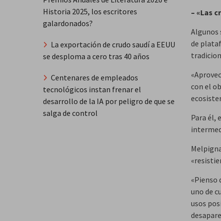
Historia 2025, los escritores
– «Las c
galardonados?
Algunos 
de plata
La exportación de crudo saudí a EEUU
tradicion
se desploma a cero tras 40 años
«Aprovec
Centenares de empleados
con el ob
tecnológicos instan frenar el
ecosiste
desarrollo de la IA por peligro de que se
salga de control
Para él, 
intermed
Melpigna
«resistie
«Pienso q
uno de c
usos pos
desapare