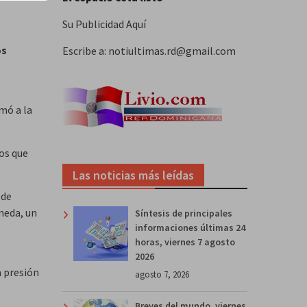
Su Publicidad Aquí
os
Escribe a: notiultimas.rd@gmail.com
mó a la
los que
Las noticias más leídas
 de
meda, un
Síntesis de principales
informaciones últimas 24
horas, viernes 7 agosto
2026
a presión
agosto 7, 2026
Breves del mundo, viernes