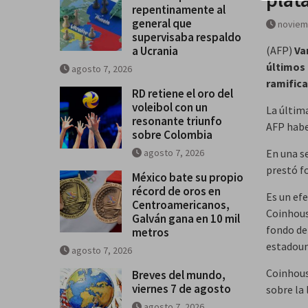
repentinamente al
general que
noviem
supervisaba respaldo
a Ucrania
(AFP)
Va
últimos 
agosto 7, 2026
ramific
RD retiene el oro del
voleibol con un
La últim
resonante triunfo
AFP habe
sobre Colombia
agosto 7, 2026
En una se
prestó f
México bate su propio
récord de oros en
Es un efe
Centroamericanos,
Coinhous
Galván gana en 10 mil
fondo de 
metros
estadoun
agosto 7, 2026
Coinhous
Breves del mundo,
viernes 7 de agosto
sobre la 
agosto 7, 2026