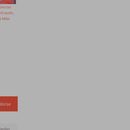
ina las
ofraude;
 Milei
ibirse
nedas