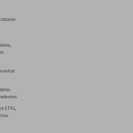
tratarse
ables,
un
a evitar
delos
cedentes.
nce ETFs,
ntos
e