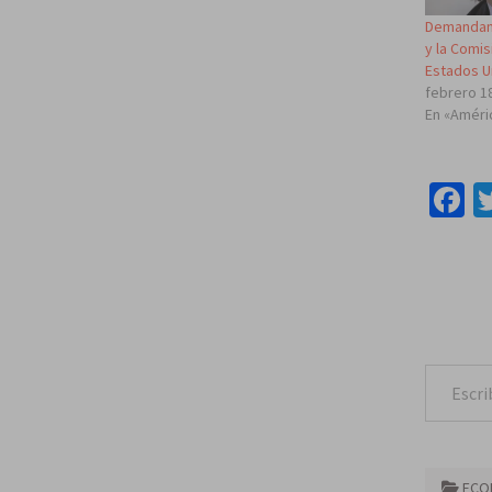
Demandan a
y la Comis
Estados U
febrero 1
En «Améri
F
Escribe tu correo e
ECO