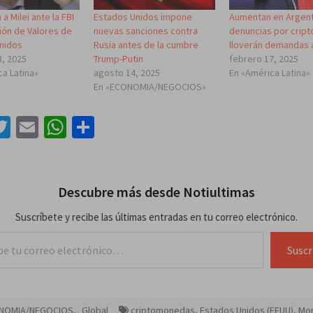
 Milei ante la FBI
Estados Unidos impone
Aumentan en Argent
ión de Valores de
nuevas sanciones contra
denuncias por cript
nidos
Rusia antes de la cumbre
lloverán demandas a
8, 2025
Trump-Putin
febrero 17, 2025
ca Latina»
agosto 14, 2025
En «América Latina»
En «ECONOMIA/NEGOCIOS»
acebook
Twitter
Email
WhatsApp
Compartir
Descubre más desde Notiultimas
Suscríbete y recibe las últimas entradas en tu correo electrónico.
lectrónico…
Suscr
NOMIA/NEGOCIOS
,
Global
criptomonedas
,
Estados Unidos (EEUU)
,
Mo