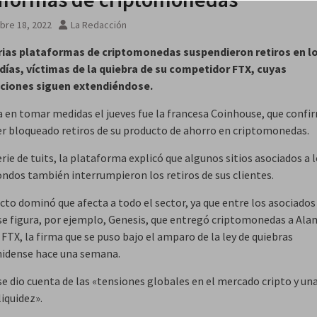
bre 18, 2022
La Redacción
rias plataformas de criptomonedas suspendieron retiros en l
días, víctimas de la quiebra de su competidor FTX, cuyas
aciones siguen extendiéndose.
a en tomar medidas el jueves fue la francesa Coinhouse, que confir
r bloqueado retiros de su producto de ahorro en criptomonedas.
rie de tuits, la plataforma explicó que algunos sitios asociados a 
ondos también interrumpieron los retiros de sus clientes.
cto dominó que afecta a todo el sector, ya que entre los asociados
e figura, por ejemplo, Genesis, que entregó criptomonedas a Ala
FTX, la firma que se puso bajo el amparo de la ley de quiebras
idense hace una semana.
e dio cuenta de las «tensiones globales en el mercado cripto y un
liquidez».