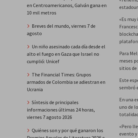
en Centroamericanos, Galván gana en
estadoun
10 mil metros
«Es muy 
Breves del mundo, viernes 7 de
Francesc
agosto
blockcha
platafor
Un niño asesinado cada día desde el
Para Mel
alto el fuego en Gaza que Israel no
meses po
cumplió: Unicef
sitios de
The Financial Times: Grupos
Este esp
armados de Colombia se adiestran en
sembró e
Ucrania
En una en
Síntesis de principales
uno de l
informaciones últimas 24 horas,
totalidad
viernes 7 agosto 2026
«Pero ll
Quiénes son y por qué ganaron los
evento y
Premios Anuales de Literatura 2026 e