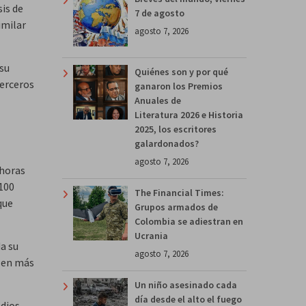
is de
7 de agosto
imilar
agosto 7, 2026
 su
Quiénes son y por qué
erceros
ganaron los Premios
Anuales de
Literatura 2026 e Historia
2025, los escritores
galardonados?
agosto 7, 2026
 horas
 100
The Financial Times:
que
Grupos armados de
Colombia se adiestran en
Ucrania
da su
agosto 7, 2026
s en más
Un niño asesinado cada
día desde el alto el fuego
edios