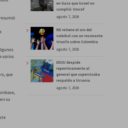
en Gaza que Israel no
cumplió: Unicef
agosto 7, 2026
 resumió
RD retiene el oro del
a
voleibol con un resonante
triunfo sobre Colombia
algunos
agosto 7, 2026
a varios
EEUU despide
repentinamente al
rs, que
general que supervisaba
respaldo a Ucrania
agosto 7, 2026
oinbase,
 en su
ste