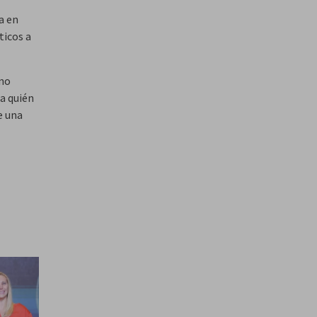
a en
ticos a
 no
a quién
e una