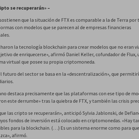
ripto se recuperarán» –
sostienen que la situación de FTX es comparable a la de Terra por 
formas con modelos que se parecen al de empresas financieras
ales.
haron la tecnología blockchain para crear modelos que no eran vi
jetivo de enriquecerse», afirmó Daniel Keller, cofundador de Flux, 
ma virtual que posee su propia criptomoneda.
el futuro del sector se basa en la «descentralización», que permitirí
iarios.
no destaca precisamente que las plataformas con ese tipo de mo
ron este derrumbe» tras la quiebra de FTX, y también las crisis pre
ue las cripto se recuperarán», anticipó Sylvia Jablonski, de Defia
uyos fondos de inversión está colocado en criptomonedas. «Hay ta
ibles para la blockchain. (…) Es un sistema enorme como para qu
zca», afirmó.