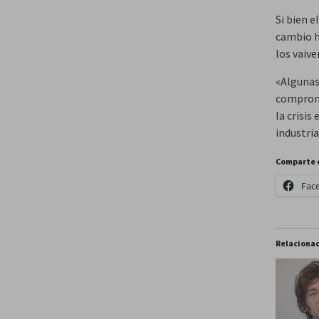
Si bien e
cambio h
los vaive
«Algunas
comprome
la crisis
industri
Comparte 
Fac
Relaciona