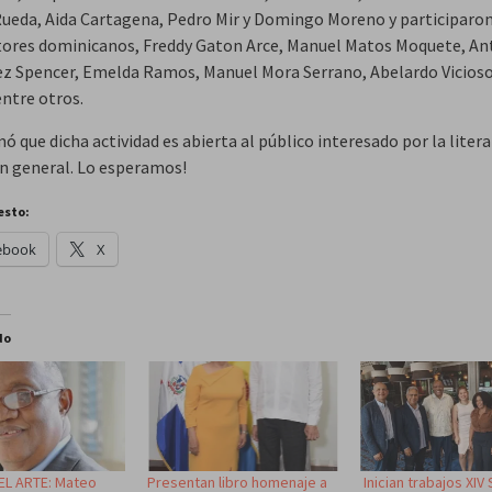
ueda, Aida Cartagena, Pedro Mir y Domingo Moreno y participaro
itores dominicanos, Freddy Gaton Arce, Manuel Matos Moquete, An
z Spencer, Emelda Ramos, Manuel Mora Serrano, Abelardo Vicioso
entre otros.
ó que dicha actividad es abierta al público interesado por la litera
en general. Lo esperamos!
esto:
ebook
X
do
L ARTE: Mateo
Presentan libro homenaje a
Inician trabajos XI