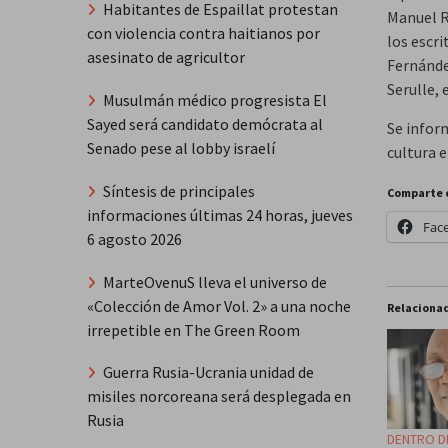
Habitantes de Espaillat protestan
Manuel R
con violencia contra haitianos por
los escr
asesinato de agricultor
Fernánde
Serulle, 
Musulmán médico progresista El
Sayed será candidato demócrata al
Se inform
Senado pese al lobby israelí
cultura 
Síntesis de principales
Comparte 
informaciones últimas 24 horas, jueves
Fac
6 agosto 2026
MarteOvenuS lleva el universo de
«Colección de Amor Vol. 2» a una noche
Relaciona
irrepetible en The Green Room
Guerra Rusia-Ucrania unidad de
misiles norcoreana será desplegada en
Rusia
DENTRO DE