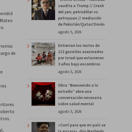
saudita a Trump // Crash
o
del yen; petrodólar vs.
 pondrá
petroyuan // mediación
a Mateo
de Pakistán/Qatar/Omán
ro
agosto 5, 2026
Entierran los restos de
 Premio
112 gazatíes asesinados
cargo de
por Israel que estuvieron
3 años bajo escombros
de
agosto 5, 2026
Obra “Bienvenido a lo
ores
extraño” abre una
conversación necesaria
sobre salud mental
ritores
Roberto
agosto 5, 2026
otros.
«Corrí para que mi país se
l,
la gozara», dijo Marileidy