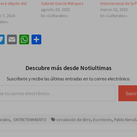
será objeto del
Gabriel García Márquez
Internacional de la 
agosto 29, 2025
marzo 10, 2025
 7, 2024
En «Culturales»
En «Culturales»
ales»
acebook
Twitter
Email
WhatsApp
Compartir
Descubre más desde Notiultimas
Suscríbete y recibe las últimas entradas en tu correo electrónico.
lectrónico…
Suscr
urales
,
ENTRETENIMIENTO
circulación de libro
,
Escritores
,
Pablo Nerud
ación