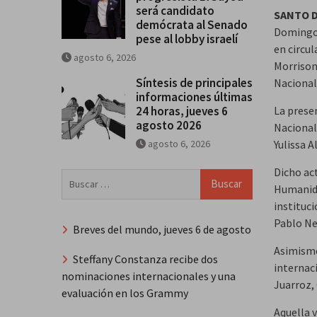
será candidato
SANTO 
demócrata al Senado
Domingo 
pese al lobby israelí
en circu
agosto 6, 2026
Morrison
Síntesis de principales
Nacional 
informaciones últimas
24 horas, jueves 6
La prese
agosto 2026
Nacional 
agosto 6, 2026
Yulissa A
Dicho ac
Buscar:
Humanida
instituc
Pablo Ner
Breves del mundo, jueves 6 de agosto
Asimismo
Steffany Constanza recibe dos
internac
nominaciones internacionales y una
Juarroz, 
evaluación en los Grammy
Aquella 