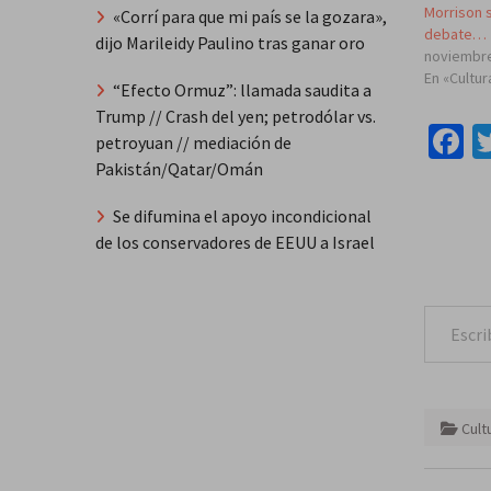
Morrison 
«Corrí para que mi país se la gozara»,
debate…
dijo Marileidy Paulino tras ganar oro
noviembre
En «Cultur
“Efecto Ormuz”: llamada saudita a
Trump // Crash del yen; petrodólar vs.
F
petroyuan // mediación de
Pakistán/Qatar/Omán
Se difumina el apoyo incondicional
de los conservadores de EEUU a Israel
Escribe tu correo e
Cult
Naveg