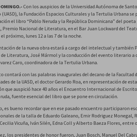
DOMINGO.-
Con los auspicios de la Universidad Autónoma de Sant
(UASD), la Fundación Espacios Culturales y la Tertulia Urbana se
lación el libro “Pablo Neruda y la República Dominicana” del poet
, Premio Nacional de Literatura, en el Bar Juan Lockward del Teat
el próximo, lunes 12 a las 7 de la noche.
ntación de la nueva obra estará a cargo del intelectual y también
de Literatura, José Mármol y la conducción del evento literario a 
lvarez Caro, coordinadora de la Tertulia Urbana.
to contará con las palabras inaugurales del decano de la Facultad 
des de la UASD, el doctor Gerardo Roa, en representación de esta
ión que auspició hace 40 años el Encuentro Internacional de Escrit
uda, fuente esencial del libro que se pone en circulación.
, es bueno recordar que en ese pasado encuentro participaron esc
ionales de la talla de Eduardo Galeano, Emir Rodriguez Monegal, 
Cecilia Vicuña, Iván Silén, Edna Coll y Alberto Baeza Flores, entre 
vez, los presidentes de honor fueron, Juan Bosch, Manuel Del Cabra