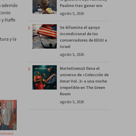
n además
Paulino tras ganar oro
tonio
agosto 5, 2026
 y Haffe
Se difumina el apoyo
incondicional de los
tura y la
conservadores de EEUU a
Israel
agosto 5, 2026
MarteOvenuS lleva el
universo de «Colección de
Amor Vol. 2» a una noche
irrepetible en The Green
Room
agosto 5, 2026
V Semana