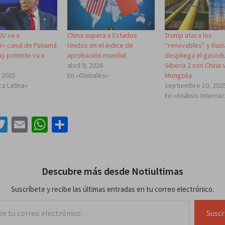
UU va a
China supera a Estados
Trump ataca los
r» canal de Panamá
Unidos en el índice de
“renovables” y Rusi
uy potente va a
aprobación mundial
despliega el gasod
abril 9, 2026
Siberia 2 con China 
, 2025
En «Globales»
Mongolia
ca Latina»
septiembre 10, 202
En «Análisis Interna
acebook
Twitter
Email
WhatsApp
Compartir
Descubre más desde Notiultimas
Suscríbete y recibe las últimas entradas en tu correo electrónico.
lectrónico…
Suscr