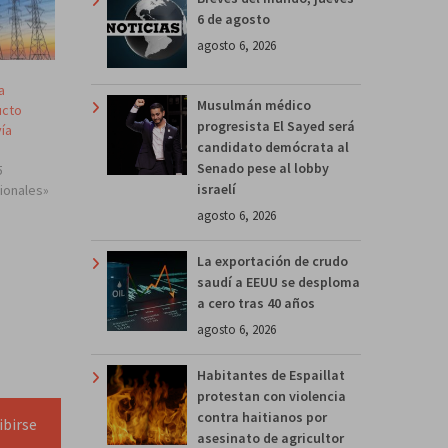
6 de agosto
agosto 6, 2026
a
Musulmán médico
ucto
progresista El Sayed será
vía
candidato demócrata al
Senado pese al lobby
5
israelí
cionales»
agosto 6, 2026
La exportación de crudo
saudí a EEUU se desploma
a cero tras 40 años
agosto 6, 2026
Habitantes de Espaillat
protestan con violencia
contra haitianos por
ibirse
asesinato de agricultor