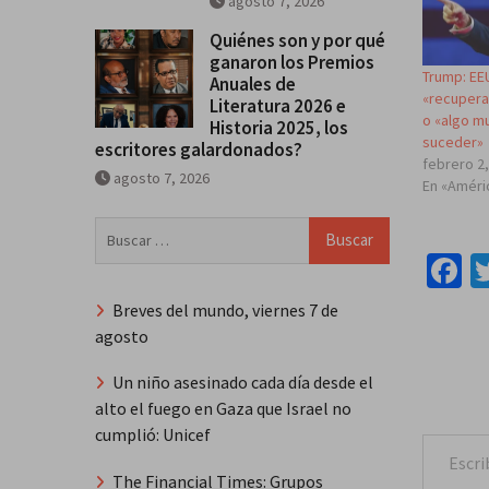
agosto 7, 2026
Quiénes son y por qué
ganaron los Premios
Trump: EE
Anuales de
«recupera
Literatura 2026 e
o «algo m
Historia 2025, los
suceder»
escritores galardonados?
febrero 2
agosto 7, 2026
En «Améri
Buscar:
F
Breves del mundo, viernes 7 de
agosto
Un niño asesinado cada día desde el
alto el fuego en Gaza que Israel no
Escribe tu correo e
cumplió: Unicef
The Financial Times: Grupos