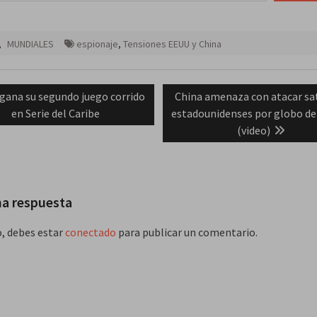
,
MUNDIALES
espionaje
,
Tensiones EEUU y China
ación
vious
Next
gana su segundo juego corrido
China amenaza con atacar sa
t:
post:
en Serie del Caribe
estadounidenses por globo de
das
(video)
na respuesta
o, debes estar
conectado
para publicar un comentario.