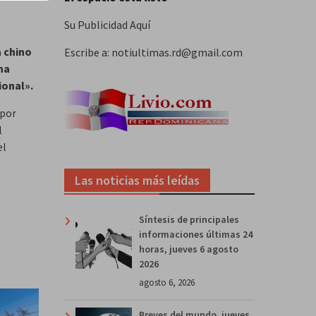
Su Publicidad Aquí
a chino
Escribe a: notiultimas.rd@gmail.com
na
ional».
 por
l
el
Las noticias más leídas
Síntesis de principales
informaciones últimas 24
horas, jueves 6 agosto
2026
agosto 6, 2026
Breves del mundo, jueves