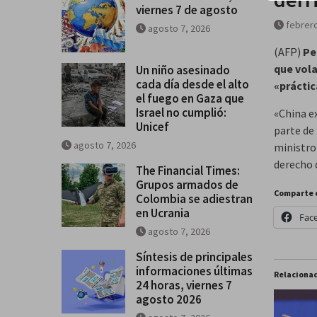
viernes 7 de agosto
se salga de control
febrero
agosto 7, 2026
Breves del mundo, viernes 7 de
(AFP)
Pe
que vola
Un niño asesinado
cada día desde el alto
«práctic
el fuego en Gaza que
Israel no cumplió:
«China e
Unicef
parte de 
agosto 7, 2026
ministro
derecho 
The Financial Times:
Grupos armados de
Comparte 
Colombia se adiestran
en Ucrania
Fac
agosto 7, 2026
Síntesis de principales
informaciones últimas
Relaciona
24 horas, viernes 7
agosto 2026