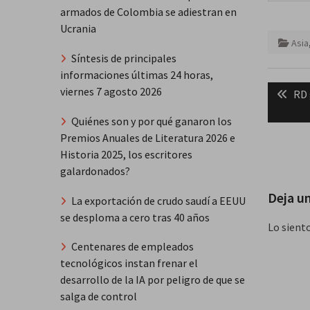
armados de Colombia se adiestran en
Ucrania
Asia
Síntesis de principales
informaciones últimas 24 horas,
Naveg
viernes 7 agosto 2026
Pre
RD 
de
pos
Quiénes son y por qué ganaron los
entra
Premios Anuales de Literatura 2026 e
Historia 2025, los escritores
galardonados?
Deja u
La exportación de crudo saudí a EEUU
se desploma a cero tras 40 años
Lo sient
Centenares de empleados
tecnológicos instan frenar el
desarrollo de la IA por peligro de que se
salga de control