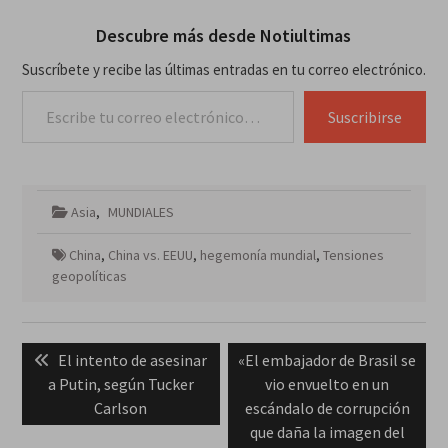
Descubre más desde Notiultimas
Suscríbete y recibe las últimas entradas en tu correo electrónico.
Escribe tu correo electrónico…
Suscribirse
Asia
,
MUNDIALES
China
,
China vs. EEUU
,
hegemonía mundial
,
Tensiones
geopolíticas
Navegación
Previous
Next
El intento de asesinar
«El embajador de Brasil se
de
post:
post:
a Putin, según Tucker
vio envuelto en un
entradas
Carlson
escándalo de corrupción
que daña la imagen del