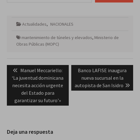
Actualidades
,
NACIONALES
mantenimiento de túneles y elevados
,
Ministerio de
Obras Públicas (MOPC)
Navegación
Previous
Next
Manuel Meccariello:
Banco LAFISE inaugura
de
post:
post:
‘La juventud dominicana
nueva sucursal en la
entradas
necesita acción urgente
autopista de San Isidro
del Estado para
garantizar su futuro'»
Deja una respuesta