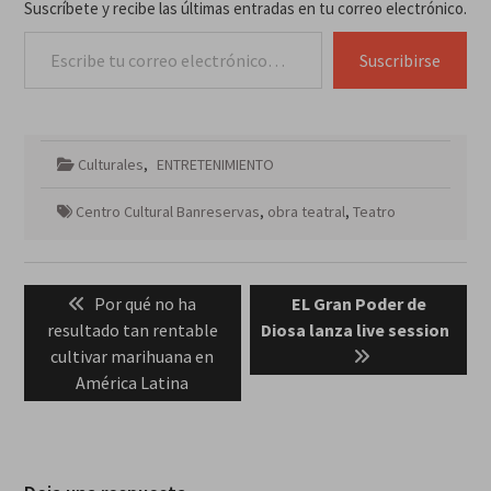
Suscríbete y recibe las últimas entradas en tu correo electrónico.
Escribe tu correo electrónico…
Suscribirse
Culturales
,
ENTRETENIMIENTO
Centro Cultural Banreservas
,
obra teatral
,
Teatro
Navegación
Previous
Next
Por qué no ha
EL
Gran
Poder de
de
post:
post:
resultado tan rentable
Diosa
lanza
live
session
entradas
cultivar marihuana en
América Latina