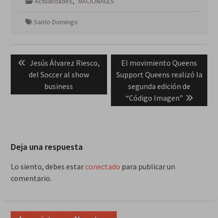
Actualidades
,
NACIONALES
Santo Domingo
Navegación
Previous
Next
Jesús Álvarez Riesco,
El movimiento Queens
de
post:
post:
del Soccer al show
Support Queens realizó la
entradas
business
segunda edición de
“Código Imagen”
Deja una respuesta
Lo siento, debes estar
conectado
para publicar un
comentario.