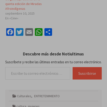
quinta edición de Miradas
Afroindígenas
septiembre 10, 2025
En «Cine»
Facebook
Twitter
Email
WhatsApp
Compartir
Descubre más desde Notiultimas
Suscríbete y recibe las últimas entradas en tu correo electrónico.
Escribe tu correo electrónico…
Suscribirse
Culturales
,
ENTRETENIMIENTO
cultura
,
mujeres