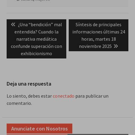
Navegación
Previous
Next
¿Una “bendición” mal
Síntesis de principales
de
post:
post:
entendida? Cuando la
informaciones últimas 24
entradas
narrativa mediática
horas, martes 18
confunde superación con
noviembre 2025
exhibicionismo
Deja una respuesta
Lo siento, debes estar
conectado
para publicar un
comentario.
Anunciate con Nosotros