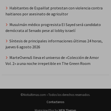
Habitantes de Espaillat protestan con violencia contra
haitianos por asesinato de agricultor
Musulmán médico progresista El Sayed será candidato
demócrata al Senado pese al lobby israelí
Síntesis de principales informaciones últimas 24 horas,
jueves 6 agosto 2026
MarteOvenuS lleva el universo de «Colección de Amor
Vol. 2» a una noche irrepetible en The Green Room
©Notiultimas.com • Todos los derechos reservados.
Contactanos
Magazine Plus by
WEN Themes