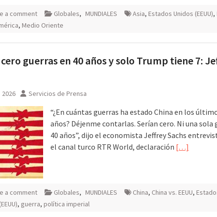
e a comment
Globales
,
MUNDIALES
Asia
,
Estados Unidos (EEUU)
,
mérica
,
Medio Oriente
 cero guerras en 40 años y solo Trump tiene 7: Je
, 2026
Servicios de Prensa
“¿En cuántas guerras ha estado China en los últim
años? Déjenme contarlas. Serían cero. Ni una sola 
40 años”, dijo el economista Jeffrey Sachs entrevi
el canal turco RTR World, declaración
[…]
e a comment
Globales
,
MUNDIALES
China
,
China vs. EEUU
,
Estado
(EEUU)
,
guerra
,
política imperial