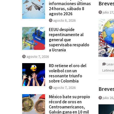
Breves
informaciones últimas
24 horas, sábado 8
julio 27
agosto 2026
agosto 8, 2026
EEUU despide
repentinamente al
general que
supervisaba respaldo
a Ucrania
agosto 7, 2026
Leav
RD retiene el oro del
voleibol con un
Latinoa
resonante triunfo
sobre Colombia
agosto 7, 2026
Breves
México bate su propio
julio 26
récord de oros en
Centroamericanos,
Galván gana en 10 mil