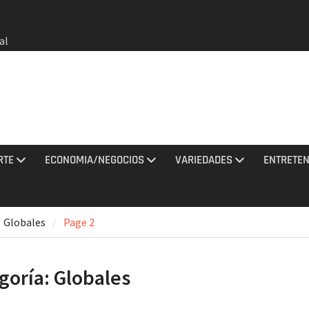
al
do a
on un
bia
e oros
gana en
RTE
ECONOMIA/NEGOCIOS
VARIEDADES
ENTRETEN
 agosto
e el
l no
Globales
Page 2
rmados
rania
goría:
Globales
ciones
sto