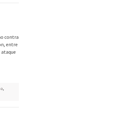
no contra
n, entre
n ataque
pa
,