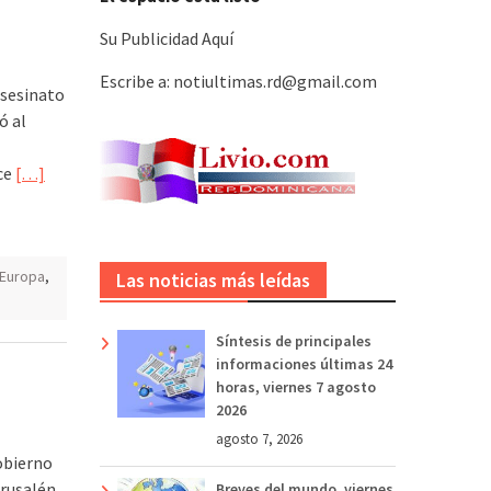
Su Publicidad Aquí
Escribe a: notiultimas.rd@gmail.com
asesinato
ó al
ace
[…]
Europa
,
Las noticias más leídas
Síntesis de principales
informaciones últimas 24
horas, viernes 7 agosto
2026
agosto 7, 2026
obierno
erusalén,
Breves del mundo, viernes