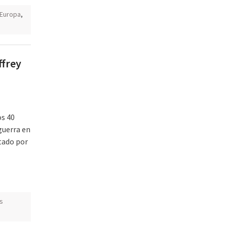
Europa
,
ffrey
os 40
guerra en
stado por
s