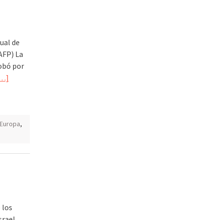
ual de
AFP) La
obó por
…]
Europa
,
 los
srael