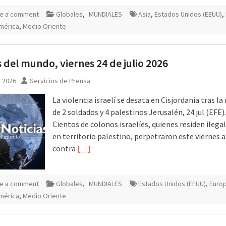
e a comment
Globales
,
MUNDIALES
Asia
,
Estados Unidos (EEUU)
,
mérica
,
Medio Oriente
 del mundo, viernes 24 de julio 2026
, 2026
Servicios de Prensa
La violencia israelí se desata en Cisjordania tras l
de 2 soldados y 4 palestinos Jerusalén, 24 jul (EFE).
Cientos de colonos israelíes, quienes residen ileg
en territorio palestino, perpetraron este viernes 
contra
[…]
e a comment
Globales
,
MUNDIALES
Estados Unidos (EEUU)
,
Euro
mérica
,
Medio Oriente