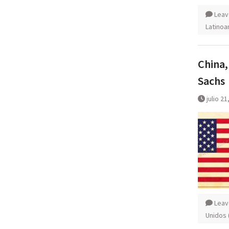
Leav
Latinoa
China,
Sachs
julio 21
Leav
Unidos 