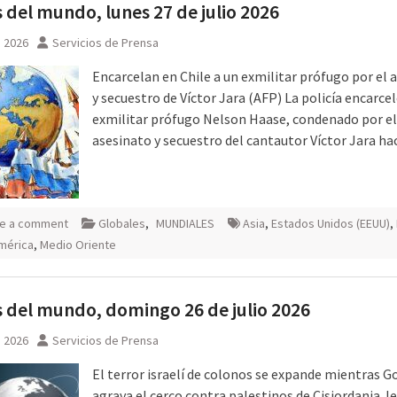
 del mundo, lunes 27 de julio 2026
, 2026
Servicios de Prensa
Encarcelan en Chile a un exmilitar prófugo por el 
y secuestro de Víctor Jara (AFP) La policía encarcel
exmilitar prófugo Nelson Haase, condenado por el
asesinato y secuestro del cantautor Víctor Jara h
e a comment
Globales
,
MUNDIALES
Asia
,
Estados Unidos (EEUU)
,
mérica
,
Medio Oriente
 del mundo, domingo 26 de julio 2026
, 2026
Servicios de Prensa
El terror israelí de colonos se expande mientras G
agrava el cerco contra palestinos de Cisjordania J