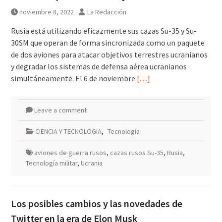
escombros
noviembre 8, 2022
La Redacción
Síntesis de principales
informaciones últimas 24 horas,
Rusia está utilizando eficazmente sus cazas Su-35 y Su-
jueves 6 agosto 2026
30SM que operan de forma sincronizada como un paquete
de dos aviones para atacar objetivos terrestres ucranianos
y degradar los sistemas de defensa aérea ucranianos
simultáneamente. El 6 de noviembre
[…]
Leave a comment
CIENCIA Y TECNOLOGIA
,
Tecnología
aviones de guerra rusos
,
cazas rusos Su-35
,
Rusia
,
Tecnología militar
,
Ucrania
Los posibles cambios y las novedades de
Twitter en la era de Elon Musk