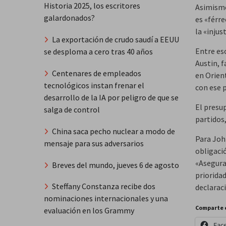
Historia 2025, los escritores
Asimismo
galardonados?
es «férr
la «injus
La exportación de crudo saudí a EEUU
Entre eso
se desploma a cero tras 40 años
Austin, f
Centenares de empleados
en Orien
tecnológicos instan frenar el
con ese p
desarrollo de la IA por peligro de que se
El presu
salga de control
partidos,
China saca pecho nuclear a modo de
Para Joh
mensaje para sus adversarios
obligació
«Asegura
Breves del mundo, jueves 6 de agosto
priorida
Steffany Constanza recibe dos
declarac
nominaciones internacionales y una
Comparte 
evaluación en los Grammy
Fac