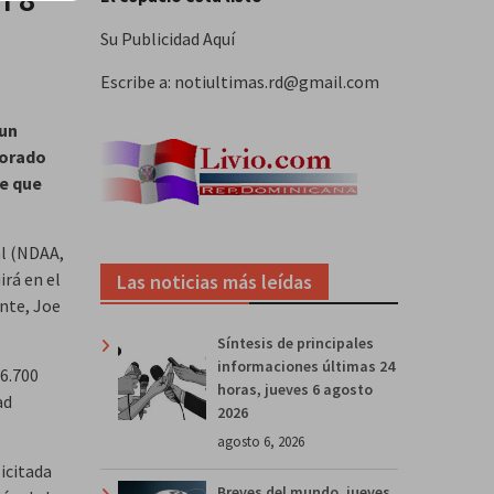
Su Publicidad Aquí
Escribe a: notiultimas.rd@gmail.com
 un
lorado
de que
al (NDAA,
irá en el
Las noticias más leídas
nte, Joe
Síntesis de principales
informaciones últimas 24
16.700
horas, jueves 6 agosto
ad
2026
agosto 6, 2026
icitada
Breves del mundo, jueves