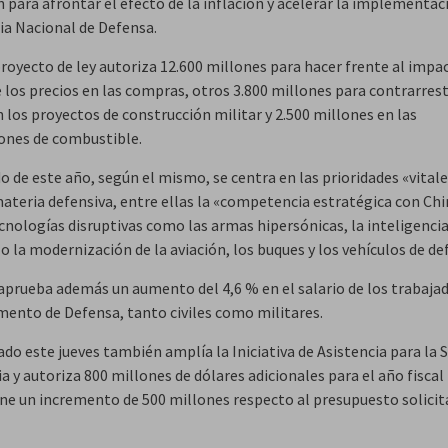
 para afrontar el efecto de la inflación y acelerar la implementac
ia Nacional de Defensa.
proyecto de ley autoriza 12.600 millones para hacer frente al impac
e los precios en las compras, otros 3.800 millones para contrarres
 los proyectos de construcción militar y 2.500 millones en las
iones de combustible.
o de este año, según el mismo, se centra en las prioridades «vitale
materia defensiva, entre ellas la «competencia estratégica con Chi
ecnologías disruptivas como las armas hipersónicas, la inteligenci
l o la modernización de la aviación, los buques y los vehículos de de
 aprueba además un aumento del 4,6 % en el salario de los trabajad
ento de Defensa, tanto civiles como militares.
do este jueves también amplía la Iniciativa de Asistencia para la 
a y autoriza 800 millones de dólares adicionales para el año fiscal 
ne un incremento de 500 millones respecto al presupuesto solicit