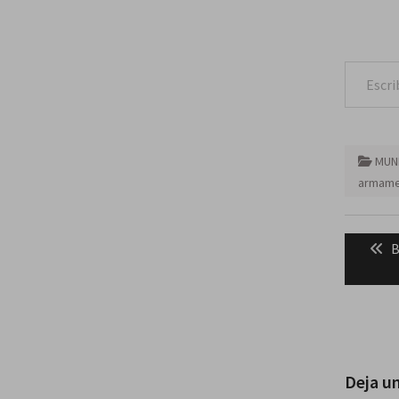
Escribe tu correo e
MUN
armame
Naveg
P
B
de
p
entra
Deja u