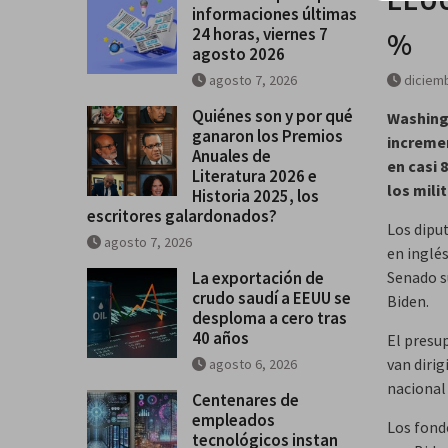
informaciones últimas
Historia 2025, los escritores
24 horas, viernes 7
%
galardonados?
agosto 2026
agosto 7, 2026
diciemb
Quiénes son y por qué
Washing
ganaron los Premios
incremen
Anuales de
en casi 
Literatura 2026 e
los mili
Historia 2025, los
escritores galardonados?
Los dipu
agosto 7, 2026
en inglés
La exportación de
Senado s
crudo saudí a EEUU se
Biden.
desploma a cero tras
40 años
El presup
van diri
agosto 6, 2026
nacional 
Centenares de
empleados
Los fond
tecnológicos instan