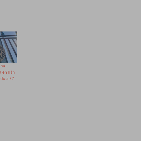
 ha
 en Irán
ado a 87