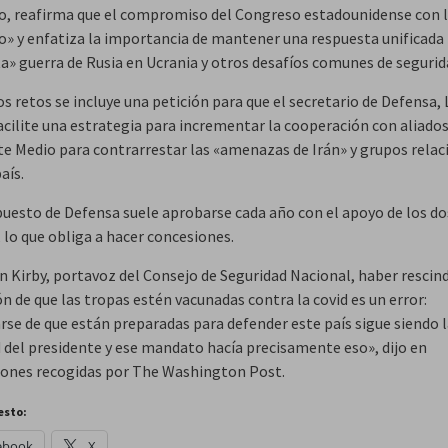
, reafirma que el compromiso del Congreso estadounidense con 
eo» y enfatiza la importancia de mantener una respuesta unificada 
ta» guerra de Rusia en Ucrania y otros desafíos comunes de segurid
s retos se incluye una petición para que el secretario de Defensa, 
acilite una estrategia para incrementar la cooperación con aliados
te Medio para contrarrestar las «amenazas de Irán» y grupos rela
aís.
puesto de Defensa suele aprobarse cada año con el apoyo de los do
 lo que obliga a hacer concesiones.
n Kirby, portavoz del Consejo de Seguridad Nacional, haber rescind
n de que las tropas estén vacunadas contra la covid es un error:
rse de que están preparadas para defender este país sigue siendo 
d del presidente y ese mandato hacía precisamente eso», dijo en
iones recogidas por The Washington Post.
esto:
ebook
X