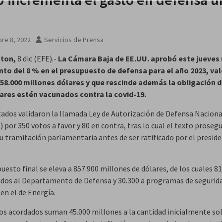
re 8, 2022
Servicios de Prensa
ton,
8 dic (EFE).-
La Cámara Baja de EE.UU. aprobó este jueves
to del 8 % en el presupuesto de defensa para el año 2023, va
858.000 millones dólares y que rescinde además la obligación 
tares estén vacunados contra la covid-19.
tados validaron la llamada Ley de Autorización de Defensa Nacion
) por 350 votos a favor y 80 en contra, tras lo cual el texto prosegu
u tramitación parlamentaria antes de ser ratificado por el preside
uesto final se eleva a 857.900 millones de dólares, de los cuales 8
gidos al Departamento de Defensa y 30.300 a programas de segurid
en el de Energía.
os acordados suman 45.000 millones a la cantidad inicialmente sol