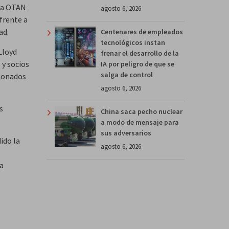
la OTAN
agosto 6, 2026
frente a
ad.
Centenares de empleados
tecnológicos instan
Lloyd
frenar el desarrollo de la
 y socios
IA por peligro de que se
salga de control
cionados
agosto 6, 2026
s
China saca pecho nuclear
a modo de mensaje para
sus adversarios
ido la
agosto 6, 2026
la