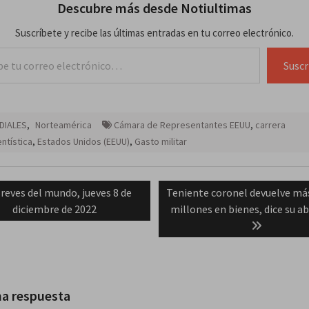
Descubre más desde Notiultimas
Suscríbete y recibe las últimas entradas en tu correo electrónico.
lectrónico…
Suscr
DIALES
,
Norteamérica
Cámara de Representantes EEUU
,
carrera
ntística
,
Estados Unidos (EEUU)
,
Gasto militar
ación
revious
Next
reves del mundo, jueves 8 de
Teniente coronel devuelve más
ost:
post:
diciembre de 2022
millones en bienes, dice su 
das
na respuesta