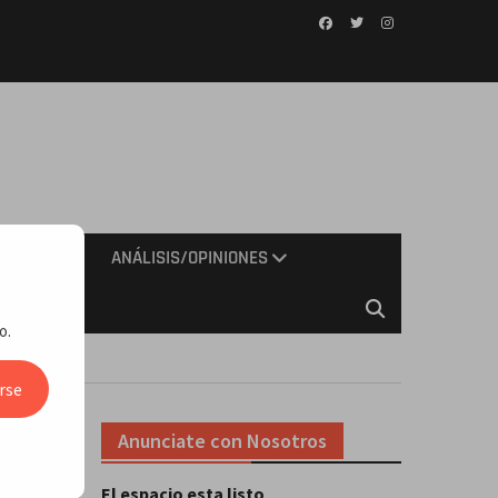
Facebook
Twitter
Instagram
IMIENTO
ANÁLISIS/OPINIONES
o.
rse
Anunciate con Nosotros
n 8
El espacio esta listo