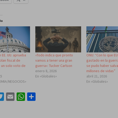
do
 EE. UU. aprueba
«Todo indica que pronto
ONU: “Con lo que EU
lan fiscal de
vamos a tener una gran
gastado en la guerra
 un solo voto de
guerra»: Tucker Carlson
se pudo haber salv
enero 8, 2026
millones de vidas”
25
En «Globales»
abril 21, 2026
OMIA/NEGOCIOS»
En «Globales»
acebook
Twitter
Email
WhatsApp
Compartir