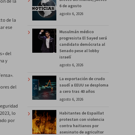
ión de la
6 de agosto
agosto 6, 2026
to de la
tar ese
Musulmán médico
progresista El Sayed será
candidato demócrata al
Senado pese al lobby
s» del
israelí
na y
agosto 6, 2026
a
fensa».
La exportación de crudo
saudí a EEUU se desploma
ores del
a cero tras 40 años
agosto 6, 2026
Seguridad
2023, lo
Habitantes de Espaillat
protestan con violencia
ado por
contra haitianos por
asesinato de agricultor