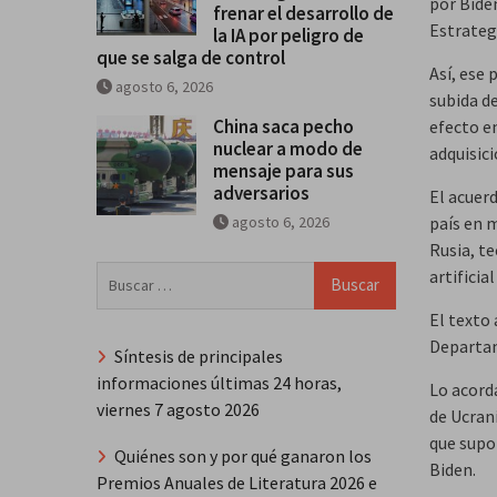
por Biden
frenar el desarrollo de
Estrateg
la IA por peligro de
que se salga de control
Así, ese 
agosto 6, 2026
subida d
China saca pecho
efecto en
nuclear a modo de
adquisic
mensaje para sus
adversarios
El acuerd
agosto 6, 2026
país en 
Rusia, t
Buscar:
artificia
El texto
Departam
Síntesis de principales
informaciones últimas 24 horas,
Lo acorda
viernes 7 agosto 2026
de Ucrani
que supo
Quiénes son y por qué ganaron los
Biden.
Premios Anuales de Literatura 2026 e