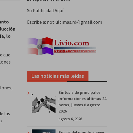
Su Publicidad Aquí
Santo
Escribe a: notiultimas.rd@gmail.com
ducción
a, lo
le que
alones
Las noticias más leídas
alones,
Síntesis de principales
informaciones últimas 24
horas, jueves 6 agosto
2026
e las
agosto 6, 2026
a
Breves del mundo, jueves