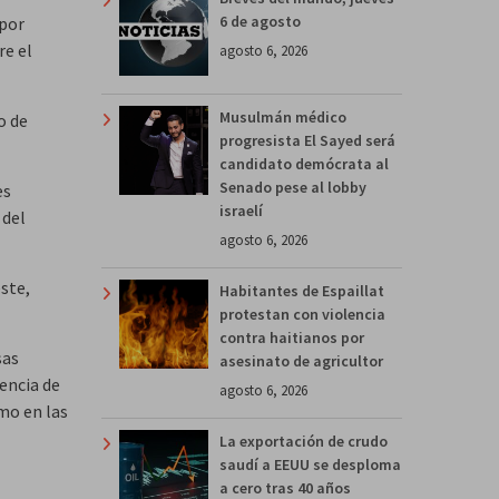
6 de agosto
 por
re el
agosto 6, 2026
Musulmán médico
o de
progresista El Sayed será
candidato demócrata al
Senado pese al lobby
es
israelí
 del
agosto 6, 2026
ste,
Habitantes de Espaillat
protestan con violencia
contra haitianos por
sas
asesinato de agricultor
rencia de
agosto 6, 2026
omo en las
La exportación de crudo
saudí a EEUU se desploma
a cero tras 40 años