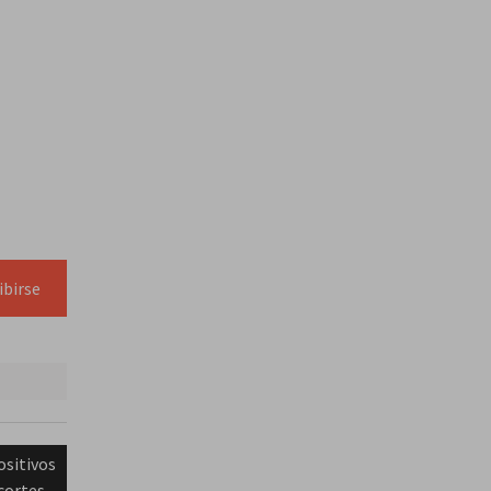
ibirse
ositivos
cortes