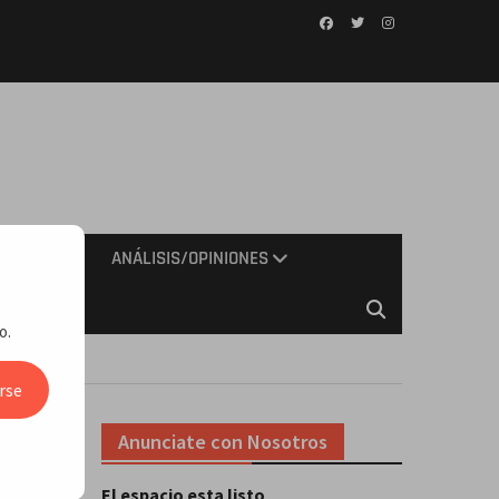
Facebook
Twitter
Instagram
IMIENTO
ANÁLISIS/OPINIONES
o.
rse
Anunciate con Nosotros
El espacio esta listo