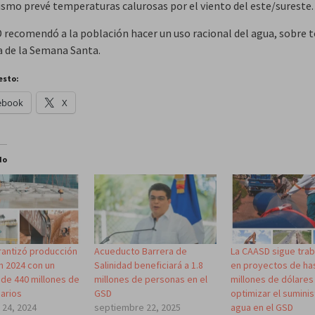
ismo prevé temperaturas calurosas por el viento del este/sureste
 recomendó a la población hacer un uso racional del agua, sobre t
ra de la Semana Santa.
esto:
ebook
X
do
antizó producción
Acueducto Barrera de
La CAASD sigue tra
n 2024 con un
Salinidad beneficiará a 1.8
en proyectos de ha
de 440 millones de
millones de personas en el
millones de dólares
iarios
GSD
optimizar el sumini
 24, 2024
septiembre 22, 2025
agua en el GSD