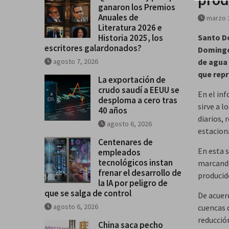
ganaron los Premios
Historia 2025, los escritores
Anuales de
marzo 
galardonados?
Literatura 2026 e
Historia 2025, los
Santo D
escritores galardonados?
Domingo 
agosto 7, 2026
de agua 
que rep
La exportación de
crudo saudí a EEUU se
En el in
desploma a cero tras
sirve a 
40 años
diarios, 
agosto 6, 2026
estaciona
Centenares de
En esta 
empleados
tecnológicos instan
marcando 
frenar el desarrollo de
producid
la IA por peligro de
que se salga de control
De acuer
agosto 6, 2026
cuencas 
reducció
China saca pecho