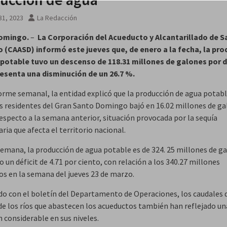
31, 2023
La Redacción
omingo.
–
La Corporación del Acueducto y Alcantarillado de 
(CAASD) informó este jueves que, de enero a la fecha, la pro
potable tuvo un descenso de 118.31 millones de galones por dí
resenta una disminución de un 26.7 %.
forme semanal, la entidad explicó que la producción de agua potab
los residentes del Gran Santo Domingo bajó en 16.02 millones de g
respecto a la semana anterior, situación provocada por la sequía
ria que afecta el territorio nacional.
semana, la producción de agua potable es de 324. 25 millones de g
un déficit de 4.71 por ciento, con relación a los 340.27 millones
os en la semana del jueves 23 de marzo.
do con el boletín del Departamento de Operaciones, los caudales d
de los ríos que abastecen los acueductos también han reflejado un
n considerable en sus niveles.