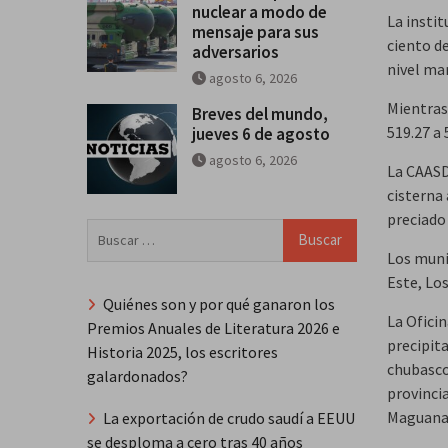
nuclear a modo de
La instit
mensaje para sus
ciento d
adversarios
nivel mar
agosto 6, 2026
Mientras 
Breves del mundo,
519.27 a 
jueves 6 de agosto
agosto 6, 2026
La CAASD
cisterna
preciado 
Buscar:
Los muni
Este, Lo
Quiénes son y por qué ganaron los
La Ofici
Premios Anuales de Literatura 2026 e
precipita
Historia 2025, los escritores
chubascos
galardonados?
provinci
Maguan
La exportación de crudo saudí a EEUU
se desploma a cero tras 40 años