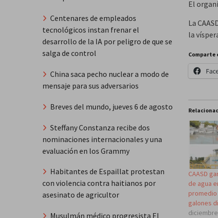
El organ
Centenares de empleados
La CAASD
tecnológicos instan frenar el
la víspe
desarrollo de la IA por peligro de que se
salga de control
Comparte 
Fac
China saca pecho nuclear a modo de
mensaje para sus adversarios
Breves del mundo, jueves 6 de agosto
Relaciona
Steffany Constanza recibe dos
nominaciones internacionales y una
evaluación en los Grammy
Habitantes de Espaillat protestan
CAASD gar
con violencia contra haitianos por
de agua e
promedio 
asesinato de agricultor
galones d
diciembre
Musulmán médico progresista El