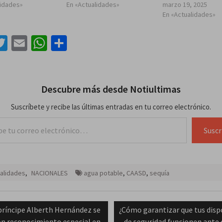
lidades»
En «Actualidades»
marzo 19, 2025
En «Actualidades»
acebook
Twitter
Email
WhatsApp
Compartir
Descubre más desde Notiultimas
Suscríbete y recibe las últimas entradas en tu correo electrónico.
lectrónico…
Suscr
alidades
,
NACIONALES
agua potable
,
CAASD
,
sequía
ación
vious
Next
príncipe Alberth Hernández se
¿Cómo garantizar que tus disp
t:
post:
on reconocimiento especial en
de seguridad funcionen ante 