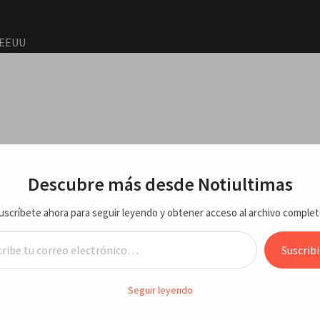
a EEUU
de que
o de
RTE
ECONOMIA/NEGOCIOS
VARIEDADES
ENTRETEN
Descubre más desde Notiultimas
agosto
uscríbete ahora para seguir leyendo y obtener acceso al archivo complet
y una
sminución en producción de agua
reo electrónico…
tan con
Suscribi
D avisa que sigue disminución en
Seguir leyendo
los
ucción de agua
2026 e