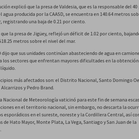
ución explicó que la presa de Valdesia, que es la responsable del 40
el agua producida por la CAASD, se encuentra en 140.64 metros sob
, registrando una baja de 0.21 por ciento.
que la presa de Jigüey, reflejó un déficit de 1.02 por ciento, bajand
518.25 metros sobre el nivel del mar.
 dijo que sus unidades continúan abasteciendo de agua en camion
 a los sectores que enfrentan mayores dificultades en la obtención
líquido.
cipios más afectados son: el Distrito Nacional, Santo Domingo Oe
s Alcarrizos y Pedro Brand.
na Nacional de Meteorología vaticinó para este fin de semana esca
ciones en el territorio nacional, sin embargo, no descarta la ocur
 esporádicos en el sureste, noreste y la Cordillera Central, así c
as de Hato Mayor, Monte Plata, La Vega, Santiago y San Juan de la
a.