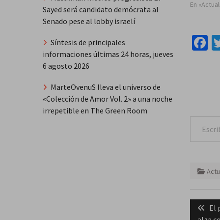
En «Actua
Sayed será candidato demócrata al
Senado pese al lobby israelí
F
Síntesis de principales
informaciones últimas 24 horas, jueves
6 agosto 2026
MarteOvenuS lleva el universo de
«Colección de Amor Vol. 2» a una noche
irrepetible en The Green Room
Escribe tu correo e
Actu
Naveg
Pre
El 
de
pos
alza c