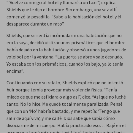
“‘Vuelve conmigo al hotel y llamaré a un taxi’”, explica
Shields que le dijo el hombre. Sin embargo, una vez allí
comenzó la pesadilla. “Subo a la habitación del hotel y él
desaparece durante un rato”.
Shields, que se sentía incómoda en una habitación que no
era la suya, decidió utilizar unos prismáticos que el hombre
había dejado en la habitación y observó a unos jugadores de
voleibol por la ventana. “La puerta se abre y sale desnudo.
Yo estaba con los prismáticos, cuando los bajo, ya lo tenía
encima”.
Continuando con su relato, Shields explicó que no intentó
huir porque temía provocar más violencia física. “Tenía
miedo de que me asfixiara o algo así”, dice. “Así que no luché
tanto. No lo hice. Me quedé totalmente paralizada. Pensé
que con un ‘No’ habría bastado, y me repetía: ‘Tengo que
salir de aquí viva’, y me callé. Dios sabe que sabía cómo
disociarme de mi cuerpo. Había practicado eso…. Bajé en el
ascensor y tomé mi propio taxi. Lloré todo el camino hasta