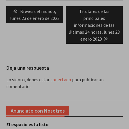
Navegación
Previous
Next
Breves del mundo,
Titulares de las
de
post:
post:
lunes 23 de enero de 2023
principales
entradas
informaciones de las
últimas 24 horas, lunes 23
enero 2023
Deja una respuesta
Lo siento, debes estar
conectado
para publicar un
comentario.
Anunciate con Nosotros
El espacio esta listo