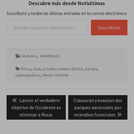
Descubre más desde Notiultimas
Suscríbete y recibe las últimas entradas en tu correo electrónico.
Escribe tu correo electrónico…
Suscribirse
Globales
,
MUNDIALES
África
,
Asia
,
Estados Unidos (EEUU)
,
Europa
,
Latinoamérica
,
Medio Oriente
Navegación
Previous
Next
Lavrov: el verdadero
Clausuran y evacúan dos
de
post:
post:
objetivo de Occidente es
parques nacionales por
entradas
eliminar a Rusia
incendios forestales