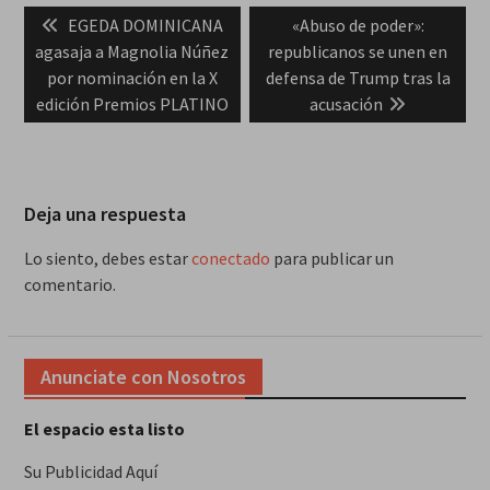
Previous
Next
EGEDA DOMINICANA
«Abuso de poder»:
de
post:
post:
agasaja a Magnolia Núñez
republicanos se unen en
entradas
por nominación en la X
defensa de Trump tras la
edición Premios PLATINO
acusación
Deja una respuesta
Lo siento, debes estar
conectado
para publicar un
comentario.
Anunciate con Nosotros
El espacio esta listo
Su Publicidad Aquí