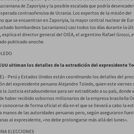
ucraniana de Zaporiyia y la posible escalada que podría desencaden
esperada contraofensiva de Ucrania. Los expertos de la misión del
o que se encuentran en Zaporiyia, la mayor central nuclear de Eu
uchado bombardeos (ucranianos) casi todos los días durante la úl
explica el director general del OIEA, el argentino Rafael Grossi, 
do publicado anoche.
OLEDO
EUU ultiman los detalles de la extradición del expresidente T
E).- Perú y Estados Unidos están coordinando los detalles del pro
ión del expresidente peruano Alejandro Toledo, quien este viernes 
 la Justicia estadounidense para ser extraditado a su país, donde 
de haber recibido sobornos millonarios de la empresa brasileña O
 conocerse de forma oficial el día en el que se llevará a cabo la ex
 a manos de las autoridades peruanas pero, según aseguraron fuen
anas al expresidente, «no debe prolongarse más allá del lunes».
INA ELECCIONES