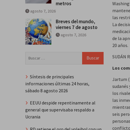
metros
Washingt
mantener
agosto 7, 2026
las rest
Breves del mundo,
La decis
viernes 7 de agosto
medicaci
agosto 7, 2026
de la ap
20 años.
Buscar:
SUDÁN 
Los comb
Síntesis de principales
Jartum (E
informaciones últimas 24 horas,
sudanés 
sábado 8 agosto 2026
los rival
las inmed
EEUU despide repentinamente al
mientras
general que supervisaba respaldo a
seis per
Ucrania
personas
conflicto
RD retiene el oro del voleibol con un