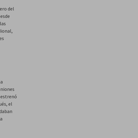
nero del
Desde
las
ional,
es
na
euniones
a estrenó
és, el
rdaban
ra