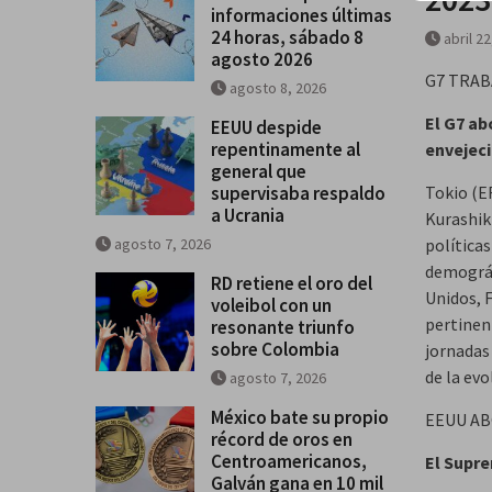
informaciones últimas
24 horas, sábado 8
abril 2
agosto 2026
G7 TRA
agosto 8, 2026
El G7 ab
EEUU despide
repentinamente al
envejec
general que
supervisaba respaldo
Tokio (EF
a Ucrania
Kurashiki
agosto 7, 2026
política
demográf
RD retiene el oro del
Unidos, F
voleibol con un
pertinen
resonante triunfo
sobre Colombia
jornadas
de la evo
agosto 7, 2026
México bate su propio
EEUU A
récord de oros en
Centroamericanos,
El Supre
Galván gana en 10 mil