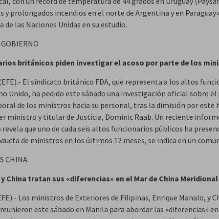
cal, con un récord de temperatura de 44 grados en Uruguay (Paysa
s y prolongados incendios en el norte de Argentina y en Paraguay»
a de las Naciones Unidas en su estudio.
O GOBIERNO
rios británicos piden investigar el acoso por parte de los min
EFE).- El sindicato británico FDA, que representa a los altos func
no Unido, ha pedido este sábado una investigación oficial sobre el
oral de los ministros hacia su personal, tras la dimisión por este 
r ministro y titular de Justicia, Dominic Raab. Un reciente inform
 revela que uno de cada seis altos funcionarios públicos ha presen
ducta de ministros en los últimos 12 meses, se indica en un comu
AS CHINA
s y China tratan sus «diferencias» en el Mar de China Meridional
FE).- Los ministros de Exteriores de Filipinas, Enrique Manalo, y C
 reunieron este sábado en Manila para abordar las «diferencias» en