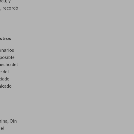
ndú) y
, recordó
istros
ionarios
 posible
hecho del
e del
ciado
nicado.
hina, Qin
 el