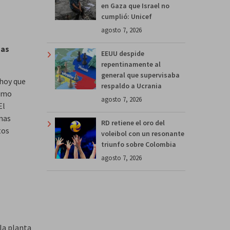
en Gaza que Israel no
cumplió: Unicef
agosto 7, 2026
mas
EEUU despide
repentinamente al
general que supervisaba
 hoy que
respaldo a Ucrania
como
agosto 7, 2026
El
nas
RD retiene el oro del
tos
voleibol con un resonante
triunfo sobre Colombia
agosto 7, 2026
la planta