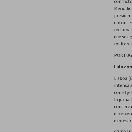
conflict
Meriodion
president
entonces
reclamac
que se ag
militare
PORTUG
Lula com
Lisboa (E
intensa a
con el je
la jornad
conserva
decenas 
expresar
G7 TRA