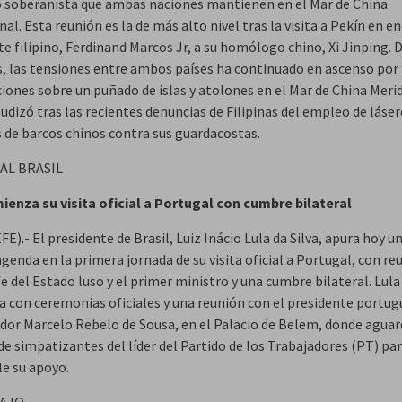
o soberanista que ambas naciones mantienen en el Mar de China
al. Esta reunión es la de más alto nivel tras la visita a Pekín en e
e filipino, Ferdinand Marcos Jr, a su homólogo chino, Xi Jinping. 
, las tensiones entre ambos países ha continuado en ascenso por 
iones sobre un puñado de islas y atolones en el Mar de China Merid
udizó tras las recientes denuncias de Filipinas del empleo de láser
s de barcos chinos contra sus guardacostas.
AL BRASIL
ienza su visita oficial a Portugal con cumbre bilateral
FE).- El presidente de Brasil, Luiz Inácio Lula da Silva, apura hoy u
genda en la primera jornada de su visita oficial a Portugal, con r
fe del Estado luso y el primer ministro y una cumbre bilateral. Lul
a con ceremonias oficiales y una reunión con el presidente portugu
dor Marcelo Rebelo de Sousa, en el Palacio de Belem, donde agua
de simpatizantes del líder del Partido de los Trabajadores (PT) pa
le su apoyo.
BAJO