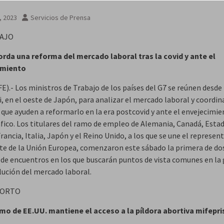
2, 2023
Servicios de Prensa
BAJO
orda una reforma del mercado laboral tras la covid y ante el
imiento
E).- Los ministros de Trabajo de los países del G7 se reúnen desde
, en el oeste de Japón, para analizar el mercado laboral y coordin
s que ayuden a reformarlo en la era postcovid y ante el envejecimi
ico. Los titulares del ramo de empleo de Alemania, Canadá, Esta
rancia, Italia, Japón y el Reino Unido, a los que se une el represen
te de la Unión Europea, comenzaron este sábado la primera de do
 de encuentros en los que buscarán puntos de vista comunes en la
lución del mercado laboral.
BORTO
mo de EE.UU. mantiene el acceso a la píldora abortiva mifepr