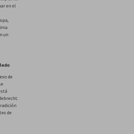
ar en el
ropa,
tima
en un
oledo
ceso de
se
está
debrecht.
tradición
tes de