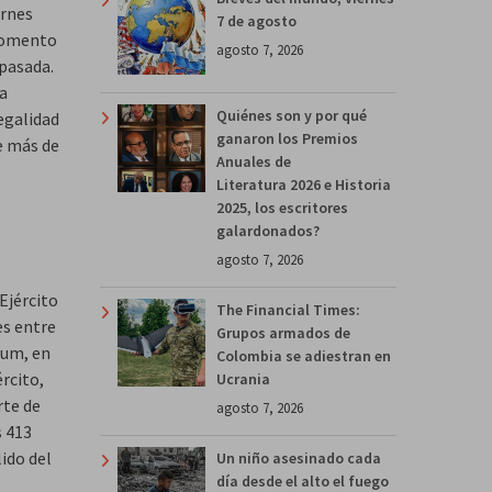
ernes
7 de agosto
 momento
agosto 7, 2026
 pasada.
la
Quiénes son y por qué
egalidad
ganaron los Premios
e más de
Anuales de
Literatura 2026 e Historia
2025, los escritores
galardonados?
agosto 7, 2026
 Ejército
The Financial Times:
es entre
Grupos armados de
tum, en
Colombia se adiestran en
rcito,
Ucrania
rte de
agosto 7, 2026
s 413
ido del
Un niño asesinado cada
día desde el alto el fuego