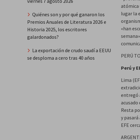
viernes 7 agosto 2026
atómica 
lugar la 
Quiénes son y por qué ganaron los
organism
Premios Anuales de Literatura 2026 e
«han esc
Historia 2025, los escritores
semana», 
galardonados?
comunica
La exportación de crudo saudí a EEUU
PERÚ T
se desploma a cero tras 40 años
Perú y E
Lima (EF
extradic
entregó a
acusado 
Resta por
y pasará
EFE cerc
ARGENT