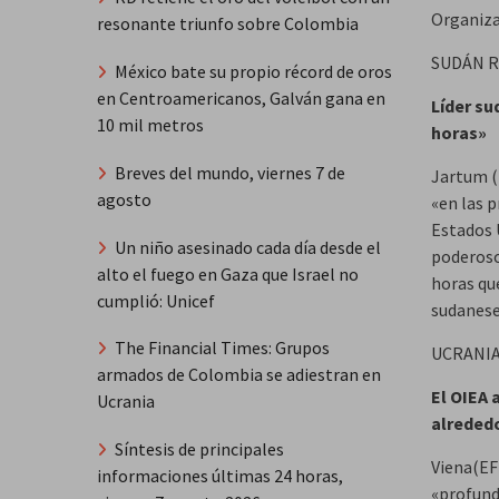
Organiza
resonante triunfo sobre Colombia
SUDÁN 
México bate su propio récord de oros
en Centroamericanos, Galván gana en
Líder s
10 mil metros
horas»
Breves del mundo, viernes 7 de
Jartum (E
agosto
«en las 
Estados 
Un niño asesinado cada día desde el
poderoso
alto el fuego en Gaza que Israel no
horas qu
cumplió: Unicef
sudanese
The Financial Times: Grupos
UCRANI
armados de Colombia se adiestran en
El OIEA 
Ucrania
alrededo
Síntesis de principales
Viena(EF
informaciones últimas 24 horas,
«profund