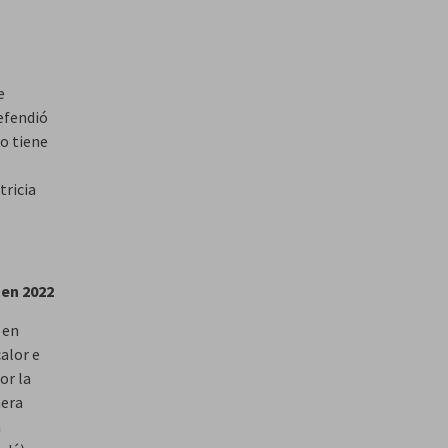
e
defendió
no tiene
tricia
 en 2022
 en
alor e
or la
mera
a