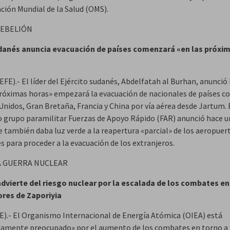
ción Mundial de la Salud (OMS).
REBELIÓN
udanés anuncia evacuación de países comenzará «en las próxi
FE).- El líder del Ejército sudanés, Abdelfatah al Burhan, anunció
próximas horas» empezará la evacuación de nacionales de países 
Unidos, Gran Bretaña, Francia y China por vía aérea desde Jartum. 
 grupo paramilitar Fuerzas de Apoyo Rápido (FAR) anunció hace u
e también daba luz verde a la reapertura «parcial» de los aeropuer
s para proceder a la evacuación de los extranjeros.
A GUERRA NUCLEAR
advierte del riesgo nuclear por la escalada de los combates en
res de Zaporiyia
E).- El Organismo Internacional de Energía Atómica (OIEA) está
amente preocupado» por el aumento de los combates en torno a 