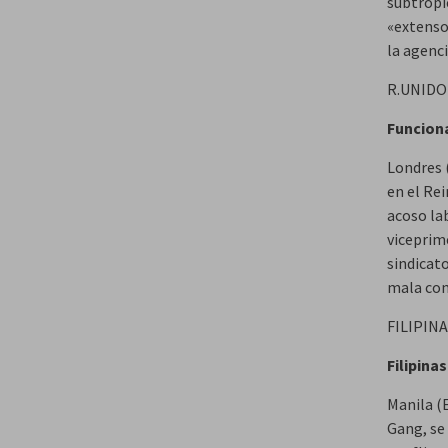
subtropi
«extenso
la agenci
R.UNID
Funciona
Londres (
en el Rei
acoso lab
viceprime
sindicato
mala con
FILIPIN
Filipina
Manila (E
Gang, se