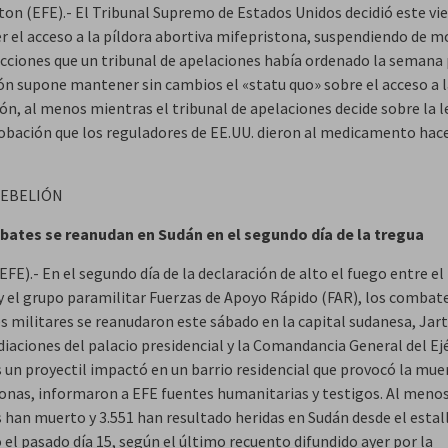
on (EFE).- El Tribunal Supremo de Estados Unidos decidió este vi
 el acceso a la píldora abortiva mifepristona, suspendiendo de
ricciones que un tribunal de apelaciones había ordenado la semana
ión supone mantener sin cambios el «statu quo» sobre el acceso a 
ón, al menos mientras el tribunal de apelaciones decide sobre la l
robación que los reguladores de EE.UU. dieron al medicamento hac
REBELIÓN
ates se reanudan en Sudán en el segundo día de la tregua
FE).- En el segundo día de la declaración de alto el fuego entre el
y el grupo paramilitar Fuerzas de Apoyo Rápido (FAR), los combat
es militares se reanudaron este sábado en la capital sudanesa, Jar
iaciones del palacio presidencial y la Comandancia General del Ejé
 un proyectil impactó en un barrio residencial que provocó la mue
sonas, informaron a EFE fuentes humanitarias y testigos. Al meno
 han muerto y 3.551 han resultado heridas en Sudán desde el estall
 el pasado día 15, según el último recuento difundido ayer por la