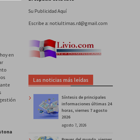
Su Publicidad Aquí
Escribe a: notiultimas.rd@gmail.com
 hoy en
ar
ento
dos
Las noticias más leídas
tante
s
Síntesis de principales
 gestión
informaciones últimas 24
horas, viernes 7 agosto
2026
agosto 7, 2026
istona
Breves del mundo, viernes