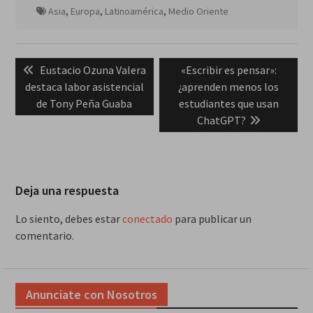
Asia
,
Europa
,
Latinoamérica
,
Medio Oriente
Navegación
Previous
Next
Eustacio Ozuna Valera
«Escribir es pensar»:
de
post:
post:
destaca labor asistencial
¿aprenden menos los
entradas
de Tony Peña Guaba
estudiantes que usan
ChatGPT?
Deja una respuesta
Lo siento, debes estar
conectado
para publicar un
comentario.
Anunciate con Nosotros