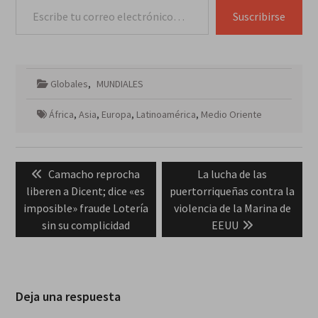
Suscribirse
Globales
,
MUNDIALES
África
,
Asia
,
Europa
,
Latinoamérica
,
Medio Oriente
Navegación
Previous
Next
Camacho reprocha
La lucha de las
de
post:
post:
liberen a Dicent; dice «es
puertorriqueñas contra la
entradas
imposible» fraude Lotería
violencia de la Marina de
sin su complicidad
EEUU
Deja una respuesta