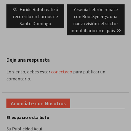
Navegación
Previous
Next
Faride Raful realizó
Yesenia Lebrón renace
de
post:
post:
recorrido en barrios de
con RootSynergy: una
entradas
Santo Domingo
nueva visión del sector
inmobiliario en el país
Deja una respuesta
Lo siento, debes estar
conectado
para publicar un
comentario.
Anunciate con Nosotros
El espacio esta listo
Su Publicidad Aquí