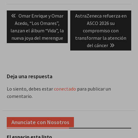
Navegación
Previous
Next
Omar Enrique y Omar
AstraZeneca refuerza en
de
post:
post:
Acedo, “Los Omares”,
ASCO 2026 su
entradas
lanzan el álbum “Vida”, la
compromiso con
nueva joya del merengue
transformar la atención
del cáncer
Deja una respuesta
Lo siento, debes estar
conectado
para publicar un
comentario.
Anunciate con Nosotros
El espacio esta listo