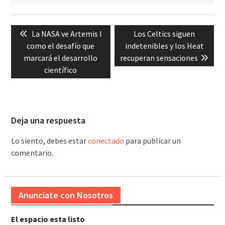
Navegación
Previous
Next
La NASA ve Artemis I
Los Celtics siguen
de
post:
post:
como el desafío que
indetenibles y los Heat
entradas
marcará el desarrollo
recuperan sensaciones
científico
Deja una respuesta
Lo siento, debes estar
conectado
para publicar un
comentario.
Anunciate con Nosotros
El espacio esta listo