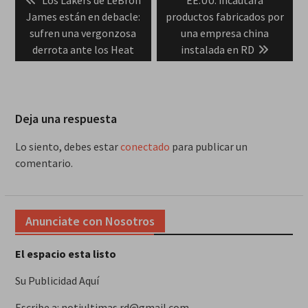
Los Lakers de LeBron
EE.UU. incautará
de
post:
post:
James están en debacle:
productos fabricados por
entradas
sufren una vergonzosa
una empresa china
derrota ante los Heat
instalada en RD
Deja una respuesta
Lo siento, debes estar
conectado
para publicar un
comentario.
Anunciate con Nosotros
El espacio esta listo
Su Publicidad Aquí
Escribe a: notiultimas.rd@gmail.com