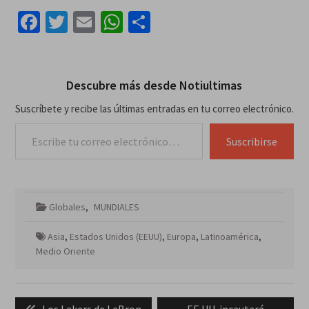
Facebook
Twitter
Email
WhatsApp
Compartir
Descubre más desde Notiultimas
Suscríbete y recibe las últimas entradas en tu correo electrónico.
Escribe tu correo electrónico…
Suscribirse
Globales
,
MUNDIALES
Asia
,
Estados Unidos (EEUU)
,
Europa
,
Latinoamérica
,
Medio Oriente
Navegación
Previous
Next