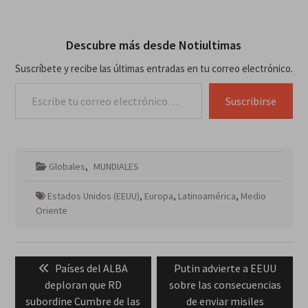
Descubre más desde Notiultimas
Suscríbete y recibe las últimas entradas en tu correo electrónico.
Escribe tu correo electrónico…
Suscribirse
Globales
,
MUNDIALES
Estados Unidos (EEUU)
,
Europa
,
Latinoamérica
,
Medio
Oriente
Navegación
Previous
Next
Países del ALBA
Putin advierte a EEUU
de
post:
post:
deploran que RD
sobre las consecuencias
entradas
subordine Cumbre de las
de enviar misiles