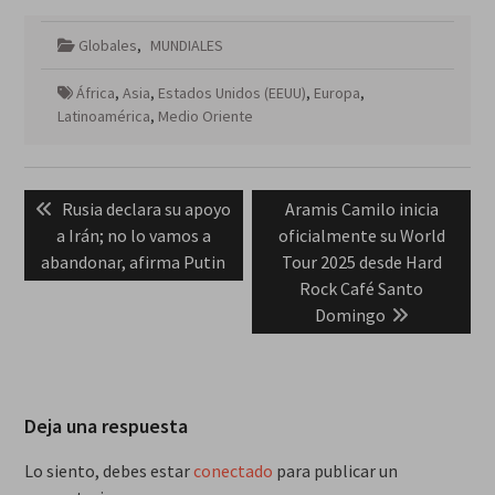
Globales
,
MUNDIALES
África
,
Asia
,
Estados Unidos (EEUU)
,
Europa
,
Latinoamérica
,
Medio Oriente
Navegación
Previous
Next
Rusia declara su apoyo
Aramis Camilo inicia
de
post:
post:
a Irán; no lo vamos a
oficialmente su World
entradas
abandonar, afirma Putin
Tour 2025 desde Hard
Rock Café Santo
Domingo
Deja una respuesta
Lo siento, debes estar
conectado
para publicar un