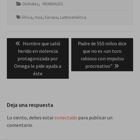
Globales
,
MUNDIALES
África
,
Asia
,
Europa
,
Latinoamérica
Navegación
Previous
Next
Hombre que salió
Padre de 550 niños dice
de
post:
post:
herido en violencia
que no es «un toro
entradas
protagonizada por
rabioso con impulso
Omega le pide ayuda a
procreativo”
éste
Deja una respuesta
Lo siento, debes estar
conectado
para publicar un
comentario.