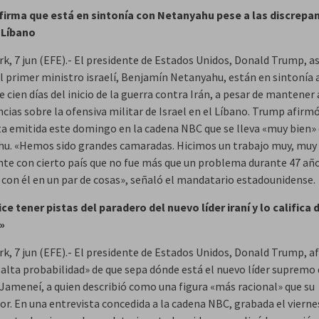
irma que está en sintonía con Netanyahu pese a las discrepa
 Líbano
rk, 7 jun (EFE).- El presidente de Estados Unidos, Donald Trump, a
el primer ministro israelí, Benjamín Netanyahu, están en sintonía 
 cien días del inicio de la guerra contra Irán, a pesar de mantener
cias sobre la ofensiva militar de Israel en el Líbano. Trump afirm
ta emitida este domingo en la cadena NBC que se lleva «muy bien»
u. «Hemos sido grandes camaradas. Hicimos un trabajo muy, muy
te con cierto país que no fue más que un problema durante 47 año
 con él en un par de cosas», señaló el mandatario estadounidense.
ce tener pistas del paradero del nuevo líder iraní y lo califica
»
rk, 7 jun (EFE).- El presidente de Estados Unidos, Donald Trump, a
«alta probabilidad» de que sepa dónde está el nuevo líder supremo 
Jameneí, a quien describió como una figura «más racional» que su
or. En una entrevista concedida a la cadena NBC, grabada el vierne