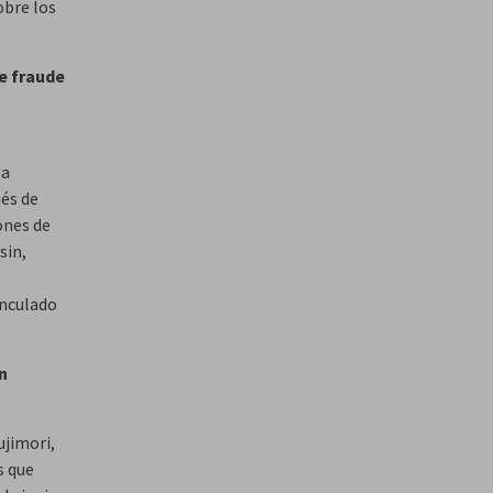
obre los
e fraude
la
és de
ones de
sin,
inculado
n
ujimori,
s que