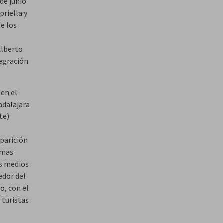
de junio
priella y
de los
Alberto
tegración
 en el
adalajara
te)
aparición
timas
os medios
edor del
o, con el
s turistas