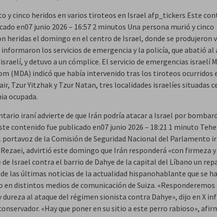
o y cinco heridos en varios tiroteos en Israel afp_tickers Este co
icado en07 junio 2026 – 16:57 2 minutos Una persona murió y cinco
on heridas el domingo en el centro de Israel, donde se produjeron 
 informaron los servicios de emergencia y la policía, que abatió al
israelí, y detuvo a un cómplice. El servicio de emergencias israelí
om (MDA) indicó que había intervenido tras los tiroteos ocurridos 
ir, Tzur Yitzhak y Tzur Natan, tres localidades israelíes situadas c
nia ocupada.
tario iraní advierte de que Irán podría atacar a Israel por bombar
ste contenido fue publicado en07 junio 2026 – 18:21 1 minuto Teher
El portavoz de la Comisión de Seguridad Nacional del Parlamento ir
Rezaei, advirtió este domingo que Irán responderá «con firmeza y
 de Israel contra el barrio de Dahye de la capital del Líbano un rep
de las últimas noticias de la actualidad hispanohablante que se h
o en distintos medios de comunicación de Suiza. «Responderemos
 dureza al ataque del régimen sionista contra Dahye», dijo en X in
conservador. «Hay que poner en su sitio a este perro rabioso», afi