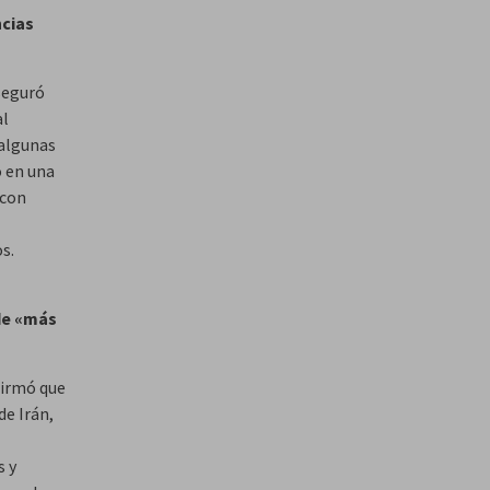
ncias
seguró
al
 algunas
ó en una
 con
s.
 de «más
firmó que
de Irán,
s y