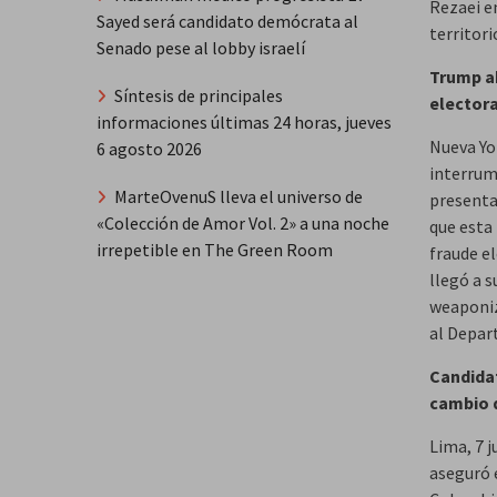
Rezaei en
Sayed será candidato demócrata al
territori
Senado pese al lobby israelí
Trump a
Síntesis de principales
electora
informaciones últimas 24 horas, jueves
Nueva Yo
6 agosto 2026
interrum
MarteOvenuS lleva el universo de
presenta
«Colección de Amor Vol. 2» a una noche
que esta
irrepetible en The Green Room
fraude el
llegó a 
weaponiz
al Depar
Candidat
cambio 
Lima, 7 j
aseguró 