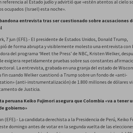
 referencia al Estado judío y advirtió que «estén atentos al cielo s
os ocupados (Israel) esta noche».
bandona entrevista tras ser cuestionado sobre acusaciones d
l
rk, 7 jun (EFE).- El presidente de Estados Unidos, Donald Trump,
pió de forma abrupta y visiblemente molesto una entrevista con 
dora del programa ‘Meet the Press’ de NBC, Kristen Welker, despu
 le exigiera repetidamente pruebas sobre sus constantes afirmaci
ectoral. La entrevista, grabada en una granja del estado de Wiscon
su fin cuando Welker cuestionó a Trump sobre un fondo de «anti-
ation» (anti-instrumentalización) de 1.800 millones de dólares v
tamento de Justicia.
a peruana Keiko Fujimori asegura que Colombia «va a tener u
de gobierno»
un (EFE).- La candidata derechista a la Presidencia de Perú, Keiko F
este domingo antes de votar en la segunda vuelta de las eleccione