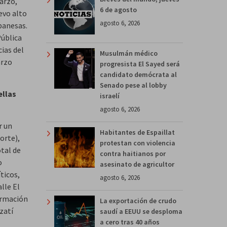
marzo,
6 de agosto
evo alto
agosto 6, 2026
banesas.
Pública
ias del
Musulmán médico
arzo
progresista El Sayed será
candidato demócrata al
Senado pese al lobby
ellas
israelí
agosto 6, 2026
r un
Habitantes de Espaillat
orte),
protestan con violencia
otal de
contra haitianos por
o
asesinato de agricultor
ticos,
agosto 6, 2026
lle El
firmación
La exportación de crudo
zatí
saudí a EEUU se desploma
a cero tras 40 años