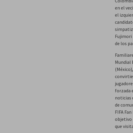
Colombia
en el vec
el izquie
candidat
simpatiza
Fujimori
de los pa
Familiar
Mundial 
(México),
convirtie
jugadores
forzada e
noticias
de comuni
FIFA Fan 
objetivo 
que visit