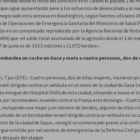
 heridas desde el inicio del conflicto en el Líbano el pasado 2 de 
a que sigue aumentando pese a los esfuerzos de desescalada y al nu
 negociado esta semana en Washington, según fuentes oficiales li
o de Operaciones de Emergencia Sanitaria del Ministerio de Salud 
dijo en un comunicado reproducido por la Agencia Nacional de Notic
ANN) que «el saldo total acumulado de la agresión desde el 2 de m
7 de junio es de 3.613 mártires y 11.072 heridos».
ombardea un coche en Gaza y mata a cuatro personas, dos de 
, 7 jun (EFE).- Cuatro personas, dos de ellas mujeres, murieron po
raelí dirigido contra un vehículo en el oeste de la ciudad de Gaza (n
la morgue del Hospital Shifa de esta ciudad, elevando a nueve el t
os por bombardeos israelíes contra la Franja este domingo. «Cuatr
 incluyendo una mujer y un número de heridos, algunos de ellos crí
ltado de un bombardeo israelí dirigido contra un vehículo en la ca
oeste de la ciudad de Gaza», recogió un comunicado previo a la con
gue emitido por eel servicio de emergencias de la Defensa Civil ga
s después del ataque.