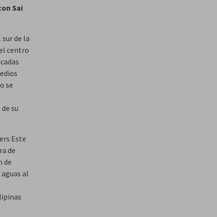
con Sai
 sur de la
el centro
écadas
medios
o se
 de su
ers Este
ra de
n de
 aguas al
lipinas