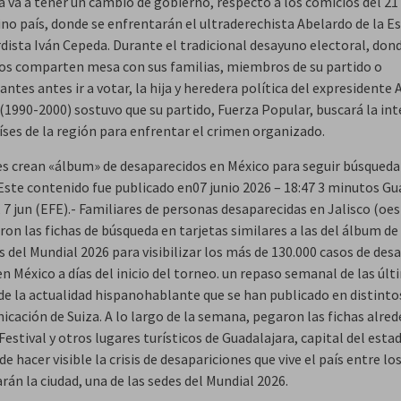
 va a tener un cambio de gobierno, respecto a los comicios del 21 
ino país, donde se enfrentarán el ultraderechista Abelardo de la Es
rdista Iván Cepeda. Durante el tradicional desayuno electoral, don
os comparten mesa con sus familias, miembros de su partido o
ntes antes ir a votar, la hija y heredera política del expresidente 
 (1990-2000) sostuvo que su partido, Fuerza Popular, buscará la in
íses de la región para enfrentar el crimen organizado.
es crean «álbum» de desaparecidos en México para seguir búsqueda
Este contenido fue publicado en07 junio 2026 – 18:47 3 minutos Gu
 7 jun (EFE).- Familiares de personas desaparecidas en Jalisco (oes
ron las fichas de búsqueda en tarjetas similares a las del álbum de
 del Mundial 2026 para visibilizar los más de 130.000 casos de des
n México a días del inicio del torneo. un repaso semanal de las úl
 de la actualidad hispanohablante que se han publicado en distint
cación de Suiza. A lo largo de la semana, pegaron las fichas alred
Festival y otros lugares turísticos de Guadalajara, capital del estad
de hacer visible la crisis de desapariciones que vive el país entre lo
arán la ciudad, una de las sedes del Mundial 2026.