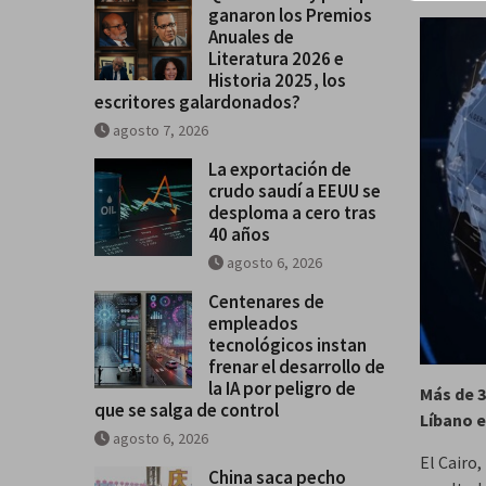
ganaron los Premios
mensaje para sus adversarios
Anuales de
Breves del mundo, jueves 6 de 
Literatura 2026 e
Historia 2025, los
escritores galardonados?
agosto 7, 2026
La exportación de
crudo saudí a EEUU se
desploma a cero tras
40 años
agosto 6, 2026
Centenares de
empleados
tecnológicos instan
frenar el desarrollo de
la IA por peligro de
Más de 3
que se salga de control
Líbano 
agosto 6, 2026
El Cairo,
China saca pecho