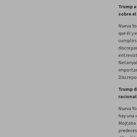
Trump af
sobre el
Nueva Yo
que él y 
cumplirse
discrepan
entrevis
Netanyah
importan
Discrepo
Trump di
racional
Nueva Yo
hay una 
Mojtaba 
predeces