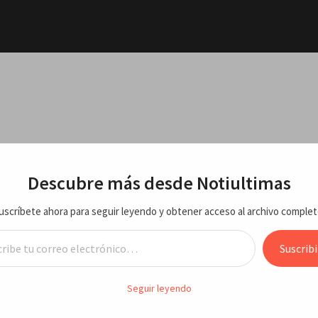
y una
tan con
los
2026 e
RTE
ECONOMIA/NEGOCIOS
VARIEDADES
ENTRETEN
Descubre más desde Notiultimas
uscríbete ahora para seguir leyendo y obtener acceso al archivo complet
a EEUU
 7 de junio 2026
reo electrónico…
Suscribi
es del mundo, domingo 7 de junio 
de que
Seguir leyendo
, 2026
Servicios de Prensa
o de