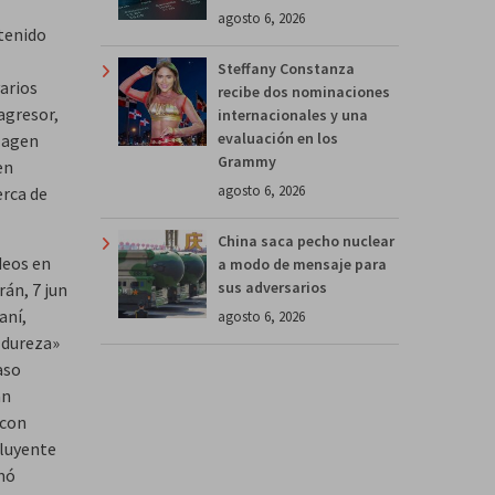
agosto 6, 2026
ntenido
Steffany Constanza
varios
recibe dos nominaciones
 agresor,
internacionales y una
evaluación en los
 Magen
Grammy
en
agosto 6, 2026
erca de
China saca pecho nuclear
deos en
a modo de mensaje para
sus adversarios
án, 7 jun
aní,
agosto 6, 2026
 dureza»
aso
an
 con
fluyente
rmó