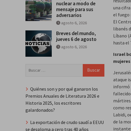
resultado
nuclear a modo de
una cifr
mensaje para sus
el fuego
adversarios
El Centr
agosto 6, 2026
libanés 
Breves del mundo,
Líbano (
jueves 6 de agosto
hasta el 
agosto 6, 2026
Israel b
mujeres
Buscar:
Jerusalén
ataque is
informó 
Quiénes son y por qué ganaron los
fallecid
Premios Anuales de Literatura 2026 e
mártires,
Historia 2025, los escritores
como resu
galardonados?
Labidi, 
de la mor
La exportación de crudo saudí a EEUU
instante
se desploma a cero tras 40 años