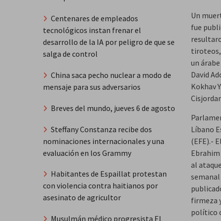
Un muert
Centenares de empleados
fue publ
tecnológicos instan frenar el
resultar
desarrollo de la IA por peligro de que se
tiroteos,
salga de control
un árabe 
David Ad
China saca pecho nuclear a modo de
Kokhav Ya
mensaje para sus adversarios
Cisjorda
Breves del mundo, jueves 6 de agosto
Parlamen
Steffany Constanza recibe dos
Líbano E
nominaciones internacionales y una
(EFE).- 
evaluación en los Grammy
Ebrahim 
al ataque
Habitantes de Espaillat protestan
semanal 
con violencia contra haitianos por
publicad
asesinato de agricultor
firmeza y
político 
Musulmán médico progresista El