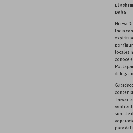
El ashra
Baba
Nueva Del
India ca
espiritu
por figu
locales 
conoce en
Puttapar
delegaci
Guardaco
contenid
Taiwán a
«enfrent
sureste d
«operació
para defi