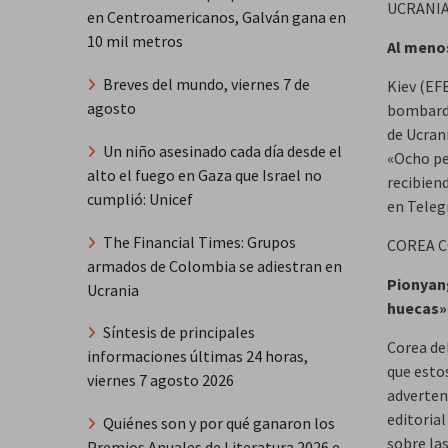
UCRANI
en Centroamericanos, Galván gana en
10 mil metros
Al menos
Breves del mundo, viernes 7 de
Kiev (EF
agosto
bombarde
de Ucrani
Un niño asesinado cada día desde el
«Ocho pe
alto el fuego en Gaza que Israel no
recibien
cumplió: Unicef
en Teleg
The Financial Times: Grupos
COREA 
armados de Colombia se adiestran en
Pionyan
Ucrania
huecas»
Síntesis de principales
Corea de
informaciones últimas 24 horas,
que estos
viernes 7 agosto 2026
adverten
editoria
Quiénes son y por qué ganaron los
sobre la
Premios Anuales de Literatura 2026 e