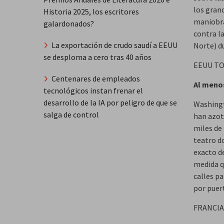
los gran
Historia 2025, los escritores
maniobra
galardonados?
contra l
La exportación de crudo saudí a EEUU
Norte) du
se desploma a cero tras 40 años
EEUU T
Centenares de empleados
Al menos
tecnológicos instan frenar el
desarrollo de la IA por peligro de que se
Washingt
salga de control
han azot
miles de 
teatro d
exacto d
medida q
calles pa
por puer
FRANCIA