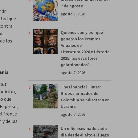
7 de agosto
ndr
agosto 7, 2026
stad que
contra
Quiénes son y por qué
os
ganaron los Premios
de los
Anuales de
Literatura 2026 e Historia
2025, los escritores
galardonados?
ania
agosto 7, 2026
jmut
The Financial Times:
unición,
Grupos armados de
po que
Colombia se adiestran en
 Espreso,
Ucrania
l frente
agosto 7, 2026
 y de las
Un niño asesinado cada
día desde el alto el fuego