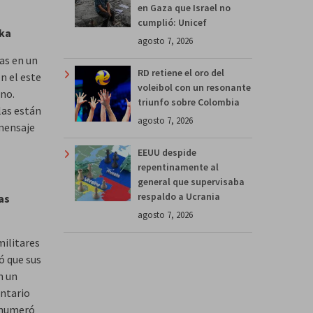
en Gaza que Israel no
cumplió: Unicef
vka
agosto 7, 2026
as en un
RD retiene el oro del
n el este
voleibol con un resonante
ano.
triunfo sobre Colombia
las están
agosto 7, 2026
 mensaje
EEUU despide
repentinamente al
general que supervisaba
respaldo a Ucrania
as
agosto 7, 2026
ilitares
ó que sus
n un
entario
 enumeró