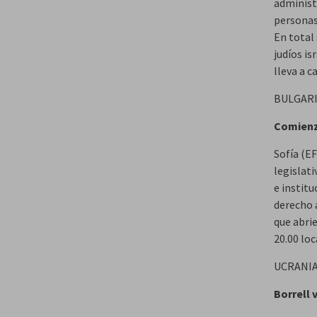
administr
personas
En total
judíos i
lleva a c
BULGARI
Comienza
Sofía (E
legislati
e institu
derecho 
que abri
20.00 loc
UCRANI
Borrell 