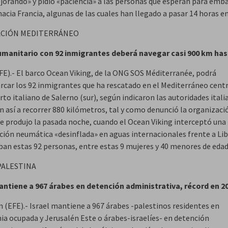
jorando» y pidió «paciencia» a las personas que esperan para emb
hacia Francia, algunas de las cuales han llegado a pasar 14 horas en
ACIÓN MEDITERRÁNEO
manitario con 92 inmigrantes deberá navegar casi 900 km hast
E).- El barco Ocean Viking, de la ONG SOS Méditerranée, podrá
car los 92 inmigrantes que ha rescatado en el Mediterráneo centr
rto italiano de Salerno (sur), según indicaron las autoridades itali
n así a recorrer 880 kilómetros, tal y como denunció la organizació
se produjo la pasada noche, cuando el Ocean Viking interceptó una
ión neumática «desinflada» en aguas internacionales frente a Libi
aban estas 92 personas, entre estas 9 mujeres y 40 menores de edad
PALESTINA
antiene a 967 árabes en detención administrativa, récord en 2
n (EFE).- Israel mantiene a 967 árabes -palestinos residentes en
nia ocupada y Jerusalén Este o árabes-israelíes- en detención