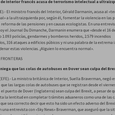
 de Interior francés acusa de terrorismo intelectual a ultraizq
E).- El ministro francés del Interior, Gérald Darmanin, acusa al «t
al» a la ultraizquierda por, según él, fomentar la violencia en las 
a reforma de las pensiones y en causas ecologistas. En una entrevi
hoy el Journal Du Dimanche, Darmanin enumera que «desde el 16 d
o 1.093 policías, gendarmes y bomberos heridos, 2.579 incendios
s, 316 ataques a edificios púbicos y ni una palabra de la extrema 
denar estas violencias. ¿Alguien lo encuentra normal».
O FRONTERAS
niega que las colas de autobuses en Dover sean culpa del Bre
EFE).- La ministra británica de Interior, Suella Braverman, negó e
ue las largas colas de autobuses que se registran desde el viernes
el puerto de Dover (Inglaterra) sean culpa del Brexit, a pesar de q
ita la lentitud en completar trámites aduaneros como una de las c
que sea correcto decir que esto ha sido un efecto adverso del Brexi
n una entrevista con «Sky News» Braverman, que aseguró que la si