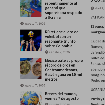
repentinamente al
general que
abril 2,
supervisaba respaldo
a Ucrania
VATICAN
agosto 7, 2026
El papa,
RD retiene el oro del
margin
voleibol con un
resonante triunfo
Ciudad d
sobre Colombia
Ramos, un
agosto 7, 2026
defendió
miles de 
México bate su propio
Santa. «
récord de oros en
abandona
Centroamericanos,
Galván gana en 10 mil
marginad
metros
Pedro en
agosto 7, 2026
UCRANI
Breves del mundo,
viernes 7 de agosto
Putin y
Pueblos
agosto 7, 2026