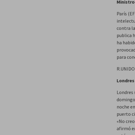
Ministro
París (EF
intelectu
contra l
publica 
ha habid
provocado
para con
R.UNID
Londres 
Londres (
domingo q
noche en 
puerto c
«No creo 
afirmó e