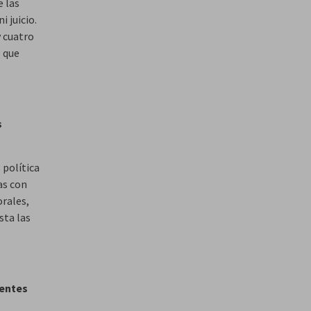
e las
 juicio.
y cuatro
o que
s
 política
as con
orales,
sta las
centes