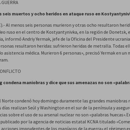
A GUERRA
 seis muertos y ocho heridos en ataque ruso en Kostyantyni
E).- Al menos seis personas murieron y otras ocho resultaron herid
o ruso en el centro de Kostyantynivka, en la región de Donetsk, e
a, informó Andriy Yermak, jefe de la Oficina del Presidente ucrani
rsonas resultaron heridas: sufrieron heridas de metralla. Todas el
do asistencia médica. Murieron 6 personas», precisó Yermak en un
ram.
CONFLICTO
g condena maniobras y dice que sus amenazas no son «palabr
l Norte condenó hoy domingo duramente las grandes maniobras m
 días realizan Seúl y Washington en el sur de la península y asegur
cias sobre el uso de su arsenal nuclear no son «palabras huecas».E
l publicado por la agencia de noticias estatal KCNA titulado «Com
s acciones imprudentes de los maníacos de la guerra» el régimen