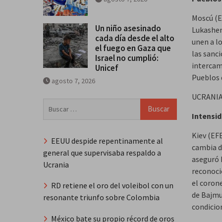
Moscú (EF
Un niño asesinado
Lukashen
cada día desde el alto
unen a l
el fuego en Gaza que
las sanc
Israel no cumplió:
intercam
Unicef
Pueblos d
agosto 7, 2026
UCRANI
Buscar:
Intensi
Kiev (EF
EEUU despide repentinamente al
cambia d
general que supervisaba respaldo a
aseguró 
Ucrania
reconoció
el coron
RD retiene el oro del voleibol con un
de Bajmu
resonante triunfo sobre Colombia
condicio
México bate su propio récord de oros