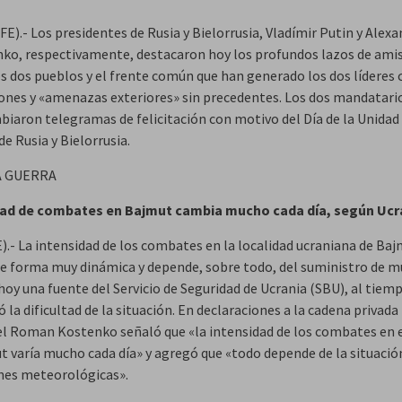
E).- Los presidentes de Rusia y Bielorrusia, Vladímir Putin y Alexa
ko, respectivamente, destacaron hoy los profundos lazos de ami
os dos pueblos y el frente común que han generado los dos líderes 
iones y «amenazas exteriores» sin precedentes. Los dos mandatari
biaron telegramas de felicitación con motivo del Día de la Unidad 
e Rusia y Bielorrusia.
A GUERRA
dad de combates en Bajmut cambia mucho cada día, según Ucr
E).- La intensidad de los combates en la localidad ucraniana de Ba
e forma muy dinámica y depende, sobre todo, del suministro de m
hoy una fuente del Servicio de Seguridad de Ucrania (SBU), al tiem
 la dificultad de la situación. En declaraciones a la cadena privada
el Roman Kostenko señaló que «la intensidad de los combates en e
t varía mucho cada día» y agregó que «todo depende de la situación
nes meteorológicas».