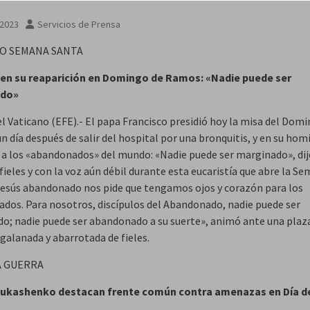
 2023
Servicios de Prensa
O SEMANA SANTA
 en su reaparición en Domingo de Ramos: «Nadie puede ser
ado»
el Vaticano (EFE).- El papa Francisco presidió hoy la misa del Dom
 día después de salir del hospital por una bronquitis, y en su homi
 a los «abandonados» del mundo: «Nadie puede ser marginado», dij
fieles y con la voz aún débil durante esta eucaristía que abre la S
Jesús abandonado nos pide que tengamos ojos y corazón para los
dos. Para nosotros, discípulos del Abandonado, nadie puede ser
o; nadie puede ser abandonado a su suerte», animó ante una plaz
galanada y abarrotada de fieles.
A GUERRA
 Lukashenko destacan frente común contra amenazas en Día d