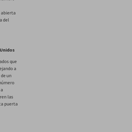
 abierta
a del
 Unidos
ados que
ejando a
 de un
l número
 a
ren las
ta puerta