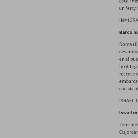
está «me
un ferry 
INMIGR
Barco hu
Roma (EF
desembar
en el pue
le obliga
rescate 
embarcac
que viaj
ISRAEL-
Israel m
Jerusalé
Cisjorda