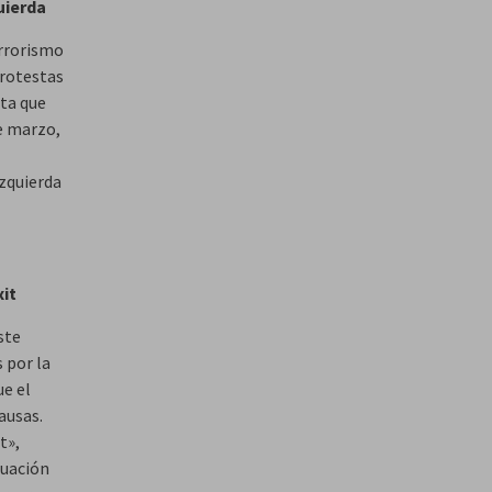
uierda
errorismo
protestas
sta que
e marzo,
izquierda
xit
ste
 por la
ue el
ausas.
t»,
tuación