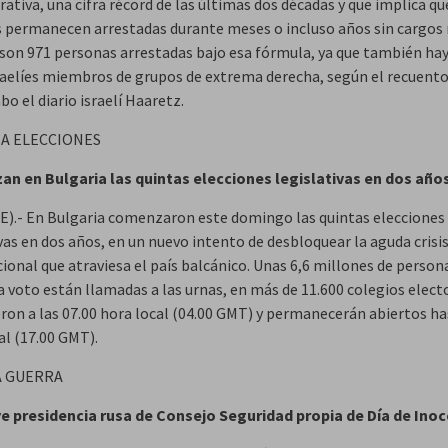
ativa, una cifra récord de las últimas dos décadas y que implica qu
 permanecen arrestadas durante meses o incluso años sin cargos ni
 son 971 personas arrestadas bajo esa fórmula, ya que también ha
sraelíes miembros de grupos de extrema derecha, según el recuent
abo el diario israelí Haaretz.
A ELECCIONES
n en Bulgaria las quintas elecciones legislativas en dos año
FE).- En Bulgaria comenzaron este domingo las quintas elecciones
vas en dos años, en un nuevo intento de desbloquear la aguda crisis
cional que atraviesa el país balcánico. Unas 6,6 millones de person
a voto están llamadas a las urnas, en más de 11.600 colegios elect
eron a las 07.00 hora local (04.00 GMT) y permanecerán abiertos ha
al (17.00 GMT).
A GUERRA
ve presidencia rusa de Consejo Seguridad propia de Día de Ino