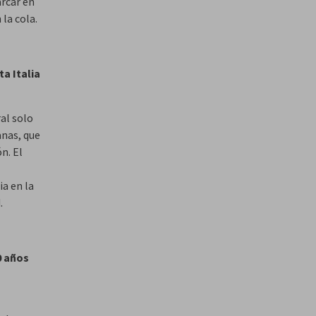
arcar en
 la cola.
a Italia
al solo
anas, que
n. El
a en la
.
0 años