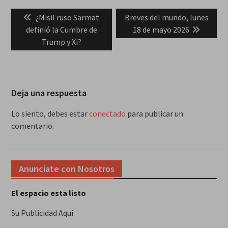
Navegación
Previous
Next
¿Misil ruso Sarmat
Breves del mundo, lunes
de
post:
post:
definió la Cumbre de
18 de mayo 2026
entradas
Trump y Xi?
Deja una respuesta
Lo siento, debes estar
conectado
para publicar un
comentario.
Anunciate con Nosotros
El espacio esta listo
Su Publicidad Aquí