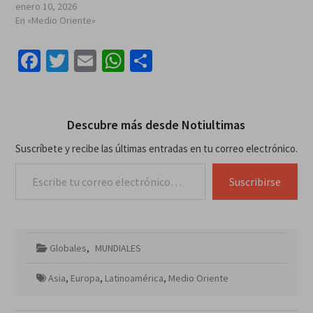
enero 10, 2026
En «Medio Oriente»
Facebook
Twitter
Email
WhatsApp
Compartir
Descubre más desde Notiultimas
Suscríbete y recibe las últimas entradas en tu correo electrónico.
Escribe tu correo electrónico…
Suscribirse
Globales
,
MUNDIALES
Asia
,
Europa
,
Latinoamérica
,
Medio Oriente