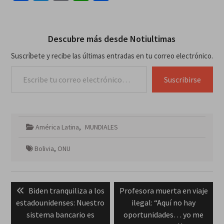
Descubre más desde Notiultimas
Suscríbete y recibe las últimas entradas en tu correo electrónico.
Escribe tu correo electrónico…
Suscribirse
América Latina
,
MUNDIALES
Bolivia
,
ONU
Navegación
Previous
Next
Biden tranquiliza a los
Profesora muerta en viaje
de
post:
post:
estadounidenses: Nuestro
ilegal: “Aquí no hay
entradas
sistema bancario es
oportunidades… yo me