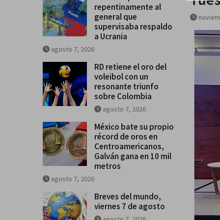
repentinamente al
general que
noviem
supervisaba respaldo
a Ucrania
agosto 7, 2026
RD retiene el oro del
voleibol con un
resonante triunfo
sobre Colombia
agosto 7, 2026
México bate su propio
récord de oros en
Centroamericanos,
Galván gana en 10 mil
metros
agosto 7, 2026
Breves del mundo,
viernes 7 de agosto
agosto 7, 2026