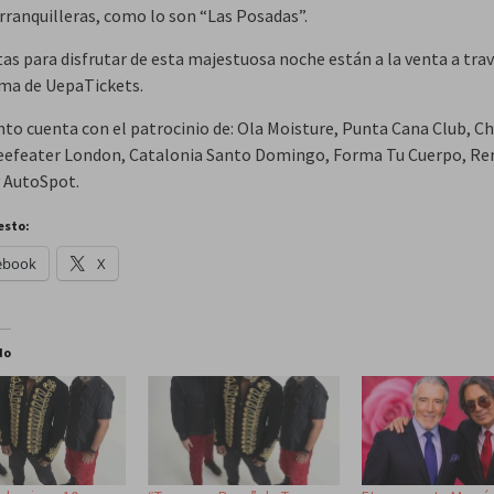
arranquilleras, como lo son “Las Posadas”.
as para disfrutar de esta majestuosa noche están a la venta a trav
ma de UepaTickets.
nto cuenta con el patrocinio de: Ola Moisture, Punta Cana Club, Ch
eefeater London, Catalonia Santo Domingo, Forma Tu Cuerpo, Ren
y AutoSpot.
esto:
ebook
X
do