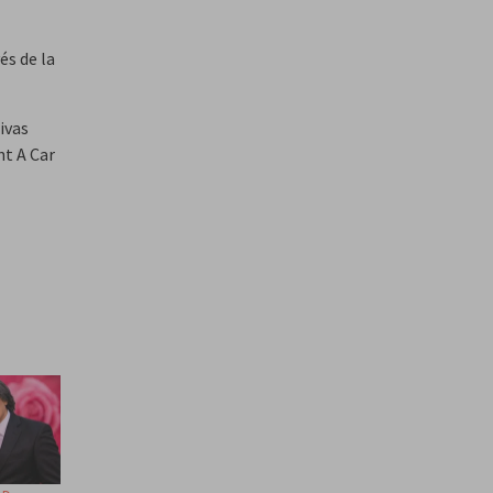
és de la
ivas
t A Car