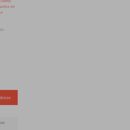
 Danny
juntos en
to
TO»
ibirse
ow