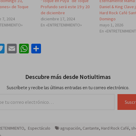
 domingo 10,
“Toque en Puya” de Toque
Eternamente Mamá:
ones» de Toque
Profundo será este 19 y 20
Daniel & King Clave 
de diciembre
Hard Rock Café San
 7, 2024
diciembre 17, 2024
Domingo
ETENIMIENTO»
En «ENTRETENIMIENTO»
mayo 1, 2026
En «ENTRETENIMIEN
acebook
Twitter
Email
WhatsApp
Compartir
Descubre más desde Notiultimas
Suscríbete y recibe las últimas entradas en tu correo electrónico.
lectrónico…
Suscr
RETENIMIENTO
,
Espectáculo
agrupación
,
Cantante
,
Hard Rock Café
,
sh
o