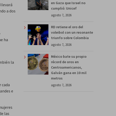
en Gaza que Israel no
llevará
cumplió: Unicef
ndo a dos
agosto 7, 2026
RD retiene el oro del
voleibol con un resonante
e
triunfo sobre Colombia
ue ha
agosto 7, 2026
México bate su propio
mbién la
récord de oros en
Centroamericanos,
Galván gana en 10 mil
metros
r cada
agosto 7, 2026
randes e
mujeres
de las