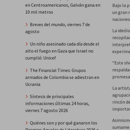
en Centroamericanos, Galván gana en
Bajo la 
10 mil metros
un gran 
naciones
Breves del mundo, viernes 7 de
La ideól
agosto
recopila
Un niño asesinado cada día desde el
interpret
alto el fuego en Gaza que Israel no
experime
cumplió: Unicef
“Este sh
respalda
The Financial Times: Grupos
promesa 
armados de Colombia se adiestran en
Ucrania
La artist
agrupaci
Síntesis de principales
rincón d
informaciones últimas 24 horas,
importan
viernes 7 agosto 2026
Asimismo
Quiénes son y por qué ganaron los
sumament
Premios Anuales de Literatura 2026 e