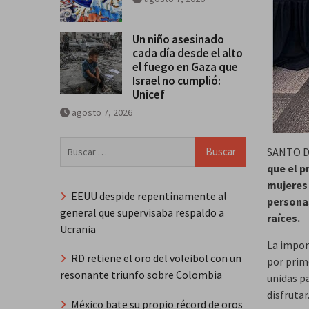
Un niño asesinado
cada día desde el alto
el fuego en Gaza que
Israel no cumplió:
Unicef
agosto 7, 2026
Buscar:
SANTO 
que el p
mujeres 
EEUU despide repentinamente al
personas
general que supervisaba respaldo a
raíces.
Ucrania
La impon
RD retiene el oro del voleibol con un
por prim
resonante triunfo sobre Colombia
unidas p
disfrutar
México bate su propio récord de oros