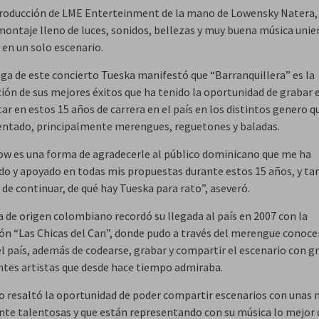
producción de LME Enterteinment de la mano de Lowensky Natera, 
montaje lleno de luces, sonidos, bellezas y muy buena música unie
 en un solo escenario.
oga de este concierto Tueska manifestó que “Barranquillera” es la
ción de sus mejores éxitos que ha tenido la oportunidad de grabar 
ar en estos 15 años de carrera en el país en los distintos genero q
ntado, principalmente merengues, reguetones y baladas.
ow es una forma de agradecerle al público dominicano que me ha
do y apoyado en todas mis propuestas durante estos 15 años, y ta
de continuar, de qué hay Tueska para rato”, aseveró.
a de origen colombiano recordó su llegada al país en 2007 con la
ón “Las Chicas del Can”, donde pudo a través del merengue conoce
el país, además de codearse, grabar y compartir el escenario con g
tes artistas que desde hace tiempo admiraba.
 resaltó la oportunidad de poder compartir escenarios con unas 
e talentosas y que están representando con su música lo mejor 