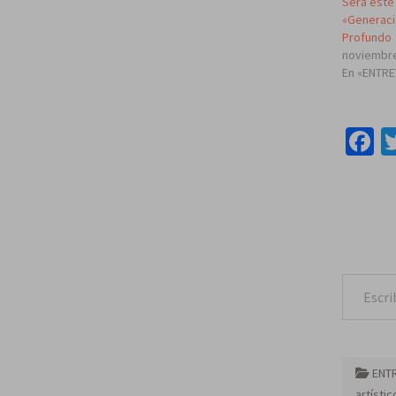
Será este
«Generaci
Profundo
noviembre
En «ENTR
F
Escribe tu correo e
ENT
artístic