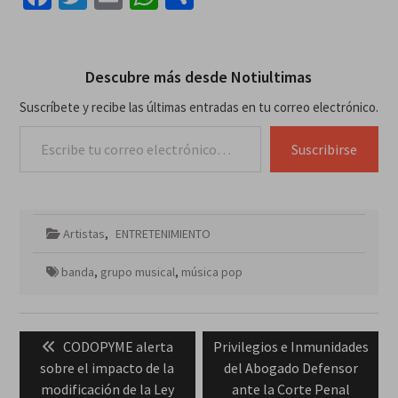
Descubre más desde Notiultimas
Suscríbete y recibe las últimas entradas en tu correo electrónico.
Escribe tu correo electrónico…
Suscribirse
Artistas
,
ENTRETENIMIENTO
banda
,
grupo musical
,
música pop
Navegación
Previous
Next
CODOPYME alerta
Privilegios e Inmunidades
de
post:
post:
sobre el impacto de la
del Abogado Defensor
entradas
modificación de la Ley
ante la Corte Penal