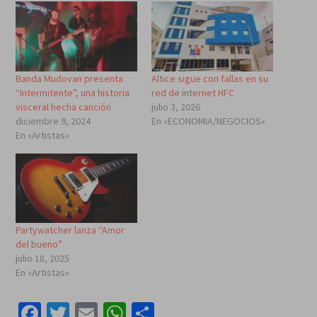
Banda Mudovan presenta
Altice sigue con fallas en su
“Intermitente”, una historia
red de internet HFC
visceral hecha canción
julio 3, 2026
diciembre 9, 2024
En «ECONOMIA/NEGOCIOS»
En «Artistas»
Partywatcher lanza “Amor
del bueno”
julio 18, 2025
En «Artistas»
Facebook
Twitter
Email
WhatsApp
Compartir