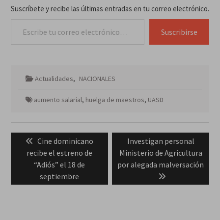
Suscríbete y recibe las últimas entradas en tu correo electrónico.
Escribe tu correo electrónico…
Suscribirse
Actualidades
,
NACIONALES
aumento salarial
,
huelga de maestros
,
UASD
Navegación
Previous
Next
Cine dominicano
Investigan personal
de
post:
post:
recibe el estreno de
Ministerio de Agricultura
entradas
“Adiós” el 18 de
por alegada malversación
septiembre