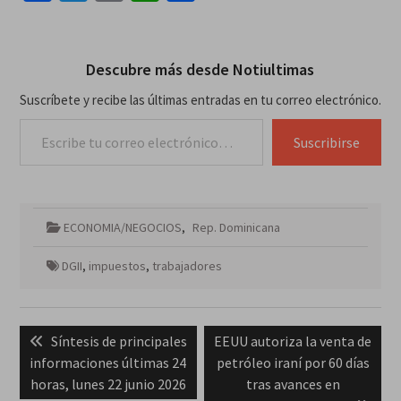
Descubre más desde Notiultimas
Suscríbete y recibe las últimas entradas en tu correo electrónico.
Escribe tu correo electrónico…
Suscribirse
ECONOMIA/NEGOCIOS
,
Rep. Dominicana
DGII
,
impuestos
,
trabajadores
Navegación
Previous
Next
Síntesis de principales
EEUU autoriza la venta de
de
post:
post:
informaciones últimas 24
petróleo iraní por 60 días
entradas
horas, lunes 22 junio 2026
tras avances en