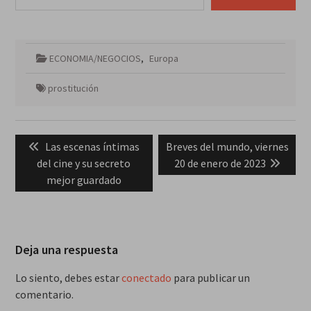
ECONOMIA/NEGOCIOS
,
Europa
prostitución
Navegación
Previous
Next
Las escenas íntimas
Breves del mundo, viernes
de
post:
post:
del cine y su secreto
20 de enero de 2023
entradas
mejor guardado
Deja una respuesta
Lo siento, debes estar
conectado
para publicar un
comentario.