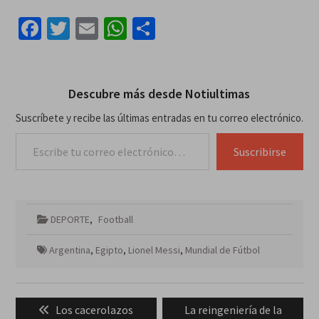
Facebook
Twitter
Email
WhatsApp
Compartir
Descubre más desde Notiultimas
Suscríbete y recibe las últimas entradas en tu correo electrónico.
Escribe tu correo electrónico…
Suscribirse
DEPORTE
,
Football
Argentina
,
Egipto
,
Lionel Messi
,
Mundial de Fútbol
Navegación
Previous
Next
Los cacerolazos
La reingeniería de la
de