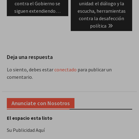
post:
post:
contra el Gobierno se
unidad: el diálogo y la
entradas
siguen extendiendo…
escucha, herramientas
contra la desafección
política
Deja una respuesta
Lo siento, debes estar
conectado
para publicar un
comentario.
Anunciate con Nosotros
El espacio esta listo
Su Publicidad Aquí