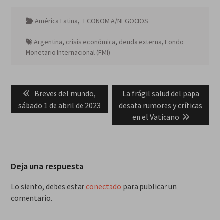
América Latina
,
ECONOMIA/NEGOCIOS
Argentina
,
crisis económica
,
deuda externa
,
Fondo
Monetario Internacional (FMI)
Navegación
Previous
Next
Breves del mundo,
La frágil salud del papa
de
post:
post:
sábado 1 de abril de 2023
desata rumores y críticas
entradas
en el Vaticano
Deja una respuesta
Lo siento, debes estar
conectado
para publicar un
comentario.