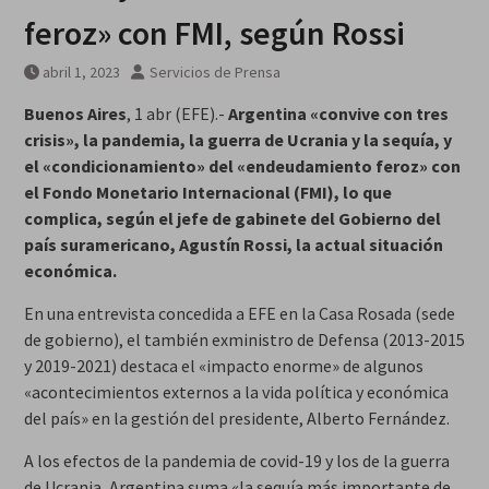
escombros
feroz» con FMI, según Rossi
Síntesis de principales
informaciones últimas 24 horas,
abril 1, 2023
Servicios de Prensa
jueves 6 agosto 2026
Buenos Aires
, 1 abr (EFE).-
Argentina «convive con tres
crisis», la pandemia, la guerra de Ucrania y la sequía, y
el «condicionamiento» del «endeudamiento feroz» con
el Fondo Monetario Internacional (FMI), lo que
complica, según el jefe de gabinete del Gobierno del
país suramericano, Agustín Rossi, la actual situación
económica.
En una entrevista concedida a EFE en la Casa Rosada (sede
de gobierno), el también exministro de Defensa (2013-2015
y 2019-2021) destaca el «impacto enorme» de algunos
«acontecimientos externos a la vida política y económica
del país» en la gestión del presidente, Alberto Fernández.
A los efectos de la pandemia de covid-19 y los de la guerra
de Ucrania, Argentina suma «la sequía más importante de