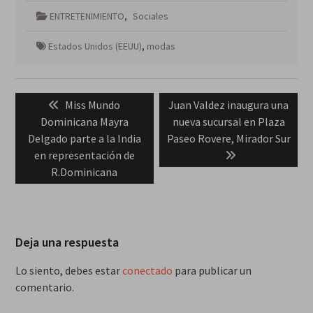
ENTRETENIMIENTO
,
Sociales
Estados Unidos (EEUU)
,
modas
Navegación
Previous
Next
Miss Mundo
Juan Valdez inaugura una
de
post:
post:
Dominicana Mayra
nueva sucursal en Plaza
entradas
Delgado parte a la India
Paseo Rovere, Mirador Sur
en representación de
R.Dominicana
Deja una respuesta
Lo siento, debes estar
conectado
para publicar un
comentario.