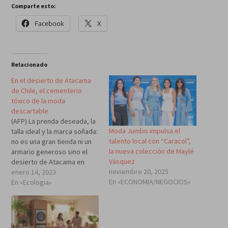
Comparte esto:
Facebook
X
Relacionado
En el desierto de Atacama
de Chile, el cementerio
tóxico de la moda
descartable
(AFP) La prenda deseada, la
Moda Jumbo impulsa el
talla ideal y la marca soñada:
talento local con “Caracol”,
no es una gran tienda ni un
la nueva colección de Maylé
armario generoso sino el
Vásquez
desierto de Atacama en
noviembre 20, 2025
Chile convertido en
enero 14, 2023
En «ECONOMIA/NEGOCIOS»
basurero clandestino de
En «Ecologia»
ropa que se compra, viste y
bota en Estados Unidos,
Europa y Asia. Coloridas
colinas se alzan en…