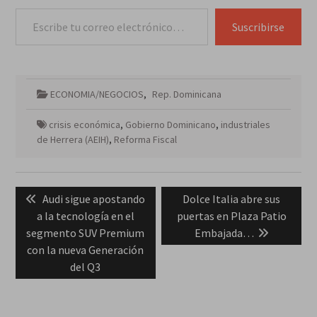
Escribe tu correo electrónico…
Suscribirse
ECONOMIA/NEGOCIOS
,
Rep. Dominicana
crisis económica
,
Gobierno Dominicano
,
industriales
de Herrera (AEIH)
,
Reforma Fiscal
Navegación
Previous
Next
Audi sigue apostando
Dolce Italia abre sus
de
post:
post:
a la tecnología en el
puertas en Plaza Patio
entradas
segmento SUV Premium
Embajada…
con la nueva Generación
del Q3