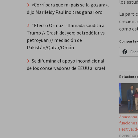
los estu
«Corrí para que mi país se la gozara»,
dijo Marileidy Paulino tras ganar oro
La partic
crecient
“Efecto Ormuz”: llamada saudita a
como est
Trump // Crash del yen; petrodólar vs.
petroyuan // mediación de
Comparte 
Pakistán/Qatar/Omán
Fac
Se difumina el apoyo incondicional
de los conservadores de EEUU a Israel
Relaciona
Anacaona 
funciones 
Festival d
noviembre