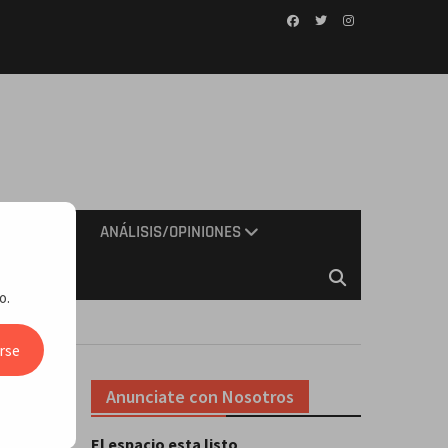
Facebook
Twitter
Instagram
IMIENTO
ANÁLISIS/OPINIONES
o.
idad»
rse
Anunciate con Nosotros
El espacio esta listo