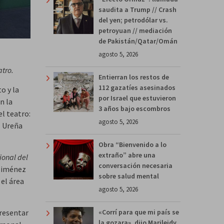
saudita a Trump // Crash
del yen; petrodólar vs.
petroyuan // mediación
de Pakistán/Qatar/Omán
agosto 5, 2026
atro.
Entierran los restos de
112 gazatíes asesinados
o y la
por Israel que estuvieron
n la
3 años bajo escombros
l teatro:
agosto 5, 2026
z Ureña
Obra “Bienvenido a lo
extraño” abre una
ional del
conversación necesaria
 Jiménez
sobre salud mental
el área
agosto 5, 2026
presentar
«Corrí para que mi país se
la gozara», dijo Marileidy