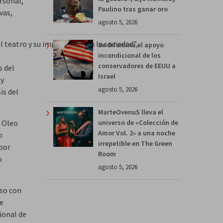
rsonal,
Paulino tras ganar oro
vas,
agosto 5, 2026
 teatro y su importancia en la sociedad”,
Se difumina el apoyo
incondicional de los
conservadores de EEUU a
s del
Israel
 y
agosto 5, 2026
is del
MarteOvenuS lleva el
’ Oleo
universo de «Colección de
Amor Vol. 2» a una noche
o
irrepetible en The Green
 por
Room
o
agosto 5, 2026
iso con
e
ional de