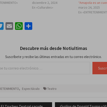
ETENIMIENTO»
diciembre 2, 2024
“Amapola es un cue
En «Culturales»
marzo 24, 2025
En «ENTRETENIMIEN
acebook
Twitter
Email
WhatsApp
Compartir
Descubre más desde Notiultimas
Suscríbete y recibe las últimas entradas en tu correo electrónico.
lectrónico…
Suscr
RETENIMIENTO
,
Espectáculo
Teatro
ación
Previous
Next
El Trucheo Teatral sacude
¿Guiños de Donald Trump y Vl