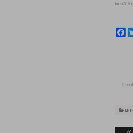
En «ENTR
F
Escribe tu correo e
ENT
Naveg