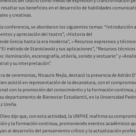
amentos del teatro como medio de expresión y transformación pe
resaltar sus beneficios en el desarrollo de habilidades comunicati
les y creativas.
a conferencia, se abordaron los siguientes temas: “Introducción al
ntos y apreciación del teatro”, «Historia del
esde Grecia hasta la era moderna”, » Recursos expresivos y técnico
“El método de Stanislavski y sus aplicaciones”, “Recursos técnicos
s: iluminación, escenografía, utilería, sonido y vestuario” y «Analis
tral y su interpretación”.
ra de ceremonias, Nicauris Mejía, destacó la presencia de Adrián D
uien asistió en representación de la decanatura, con el compromis
ional con la promoción del conocimiento y la formación continua,
 su departamento de Bienestar Estudiantil, en la Universidad Pedr
z Ureña.
’Oleo dijo que, con esta actividad, la UNPHE reafirma su comprom
ción y la formación continua, promoviendo eventos académicos qu
an al desarrollo del pensamiento crítico y la actualización profes