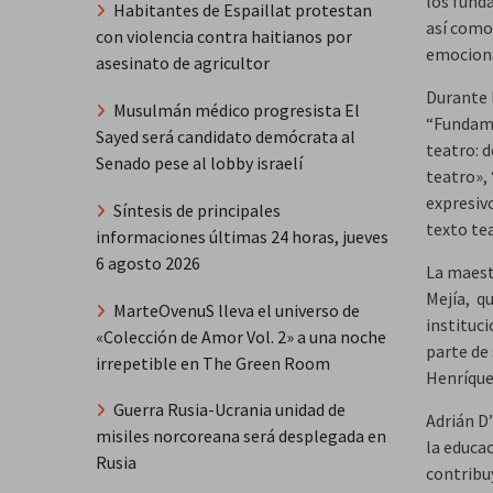
los fund
Habitantes de Espaillat protestan
así como 
con violencia contra haitianos por
emociona
asesinato de agricultor
Durante l
Musulmán médico progresista El
“Fundame
Sayed será candidato demócrata al
teatro: d
Senado pese al lobby israelí
teatro», 
expresivo
Síntesis de principales
texto tea
informaciones últimas 24 horas, jueves
6 agosto 2026
La maest
Mejía, q
MarteOvenuS lleva el universo de
instituc
«Colección de Amor Vol. 2» a una noche
parte de
irrepetible en The Green Room
Henríque
Guerra Rusia-Ucrania unidad de
Adrián D
misiles norcoreana será desplegada en
la educa
Rusia
contribuy