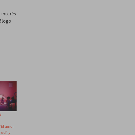
l interés
iálogo
e
“El amor
ared” y