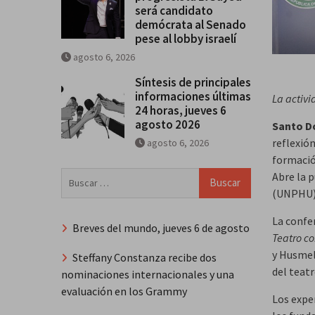
será candidato
demócrata al Senado
pese al lobby israelí
agosto 6, 2026
Síntesis de principales
informaciones últimas
La activi
24 horas, jueves 6
agosto 2026
Santo Do
reflexión
agosto 6, 2026
formació
Buscar:
Abre la 
(UNPHU)
La confe
Breves del mundo, jueves 6 de agosto
Teatro co
y Husmel
Steffany Constanza recibe dos
del teatr
nominaciones internacionales y una
evaluación en los Grammy
Los expe