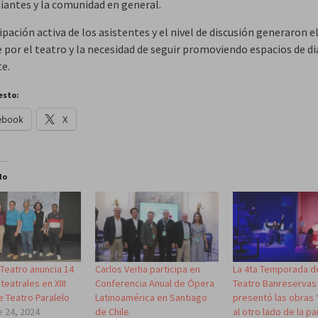
diantes y la comunidad en general.
ipación activa de los asistentes y el nivel de discusión generaron e
e por el teatro y la necesidad de seguir promoviendo espacios de d
e.
esto:
ebook
X
do
Teatro anuncia 14
Carlos Veitia participa en
La 4ta Temporada d
teatrales en XIII
Conferencia Anual de Ópera
Teatro Banreservas
e Teatro Paralelo
Latinoamérica en Santiago
presentó las obras 
 24, 2024
de Chile
al otro lado de la p