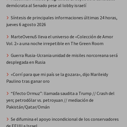
demócrata al Senado pese al lobby israelí
Síntesis de principales informaciones últimas 24 horas,
jueves 6 agosto 2026
MarteOvenuS lleva el universo de «Colección de Amor
Vol. 2» a una noche irrepetible en The Green Room
Guerra Rusia-Ucrania unidad de misiles norcoreana será
desplegada en Rusia
«Corrí para que mi país se la gozara», dijo Marileidy
Paulino tras ganar oro
“Efecto Ormuz”: llamada saudita a Trump // Crash del
yen; petrodólar vs. petroyuan // mediación de
Pakistán/Qatar/Omán
Se difumina el apoyo incondicional de los conservadores
de EEUU a Israel