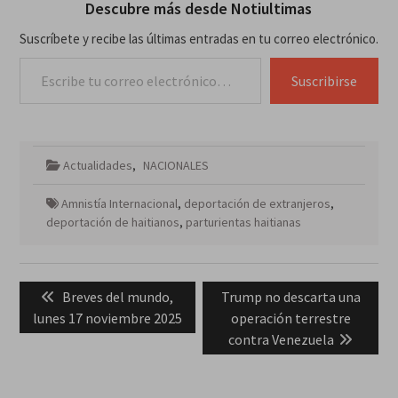
Descubre más desde Notiultimas
Suscríbete y recibe las últimas entradas en tu correo electrónico.
Escribe tu correo electrónico…
Suscribirse
Actualidades
,
NACIONALES
Amnistía Internacional
,
deportación de extranjeros
,
deportación de haitianos
,
parturientas haitianas
Navegación
Previous
Next
Breves del mundo,
Trump no descarta una
de
post:
post:
lunes 17 noviembre 2025
operación terrestre
entradas
contra Venezuela