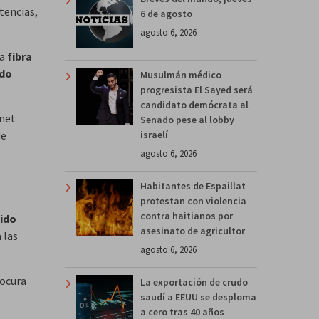
tencias,
6 de agosto
agosto 6, 2026
na
fibra
do
Musulmán médico
progresista El Sayed será
candidato demócrata al
rnet
Senado pese al lobby
de
israelí
agosto 6, 2026
Habitantes de Espaillat
protestan con violencia
contra haitianos por
ido
asesinato de agricultor
 las
agosto 6, 2026
rocura
La exportación de crudo
saudí a EEUU se desploma
a cero tras 40 años