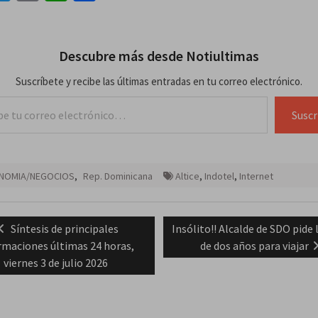
Descubre más desde Notiultimas
Suscríbete y recibe las últimas entradas en tu correo electrónico.
lectrónico…
Suscr
NOMIA/NEGOCIOS
,
Rep. Dominicana
Altice
,
Indotel
,
Internet
ación
Previous
Next
Síntesis de principales
Insólito!! Alcalde de SDO pide 
post:
post:
rmaciones últimas 24 horas,
de dos años para viajar
das
viernes 3 de julio 2026