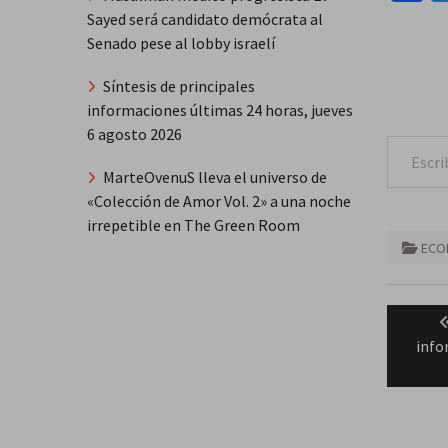
Sayed será candidato demócrata al
Senado pese al lobby israelí
Síntesis de principales
informaciones últimas 24 horas, jueves
6 agosto 2026
Escribe tu correo e
MarteOvenuS lleva el universo de
«Colección de Amor Vol. 2» a una noche
irrepetible en The Green Room
ECO
Naveg
de
info
entra