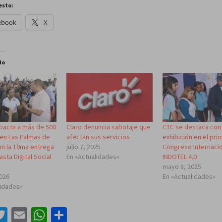
esto:
ebook
X
do
mpacta a más de 500
Claro denuncia sabotaje que
CTC se destaca con
en Las Palmas de
afectan sus servicios
exhibición en el pri
on la 10ma entrega
julio 7, 2025
Congreso Internaci
asta Digital Social
En «Actualidades»
INDOTEL 4.0
mayo 8, 2025
2026
En «Actualidades»
lidades»
acebook
Twitter
Email
WhatsApp
Compartir