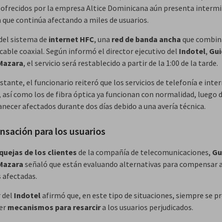
s ofrecidos por la empresa Altice Dominicana aún presenta intermi
n que continúa afectando a miles de usuarios.
 del sistema de
internet HFC
, una
red de banda ancha
que combi
cable coaxial. Según informó el director ejecutivo del
Indotel
,
Gui
Mazara
, el servicio será restablecido a partir de la 1:00 de la tarde.
tante, el funcionario reiteró que los servicios de telefonía e inte
 así como los de fibra óptica ya funcionan con normalidad, luego 
necer afectados durante dos días debido a una avería técnica.
sación para los usuarios
quejas de los clientes
de la compañía de telecomunicaciones,
Gu
Mazara
señaló que están evaluando alternativas para compensar a
 afectadas.
r del
Indotel
afirmó que, en este tipo de situaciones, siempre se p
er
mecanismos para resarcir
a los usuarios perjudicados.