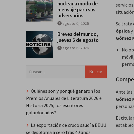
nuclear a modo de
servicio
mensaje para sus
situació
adversarios
agosto 6, 2026
Se trata
óptica
y 
Breves del mundo,
Gómez 
jueves 6 de agosto
agosto 6, 2026
No obs
móvil,
perma
Buscar:
Compen
Quiénes son y por qué ganaron los
Ante las
Premios Anuales de Literatura 2026 e
Gómez 
Historia 2025, los escritores
personas
galardonados?
El titula
establec
La exportación de crudo saudí a EEUU
se desploma a cero tras 40 años