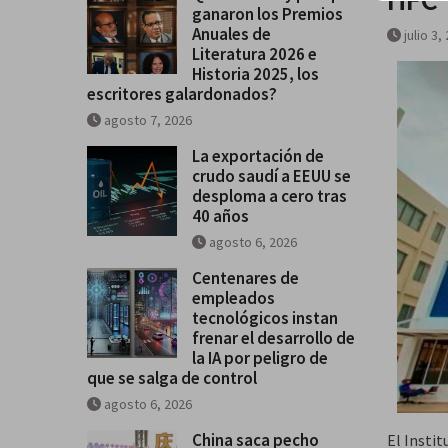
ganaron los Premios
Historia 2025, los escritores
Anuales de
julio 3,
galardonados?
Literatura 2026 e
Historia 2025, los
escritores galardonados?
agosto 7, 2026
La exportación de
crudo saudí a EEUU se
desploma a cero tras
40 años
agosto 6, 2026
Centenares de
empleados
tecnológicos instan
frenar el desarrollo de
la IA por peligro de
que se salga de control
agosto 6, 2026
China saca pecho
El Insti