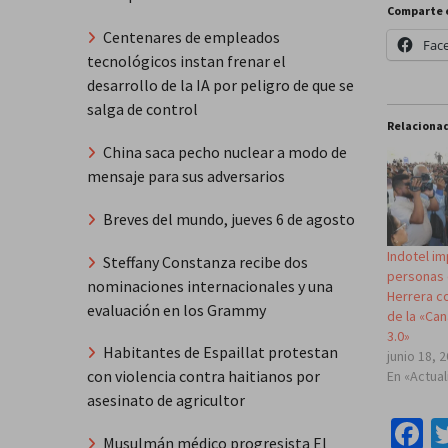
Comparte 
Centenares de empleados
Fac
tecnológicos instan frenar el
desarrollo de la IA por peligro de que se
salga de control
Relaciona
China saca pecho nuclear a modo de
mensaje para sus adversarios
Breves del mundo, jueves 6 de agosto
Indotel i
Steffany Constanza recibe dos
personas 
nominaciones internacionales y una
Herrera c
evaluación en los Grammy
de la «Can
3.0»
Habitantes de Espaillat protestan
junio 18, 
con violencia contra haitianos por
En «Actua
asesinato de agricultor
F
Musulmán médico progresista El