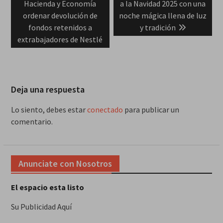
post:
post:
Hacienda y Economía
a la Navidad 2025 con una
entradas
ordenar devolución de
noche mágica llena de luz
fondos retenidos a
y tradición
extrabajadores de Nestlé
Deja una respuesta
Lo siento, debes estar
conectado
para publicar un
comentario.
Anunciate con Nosotros
El espacio esta listo
Su Publicidad Aquí