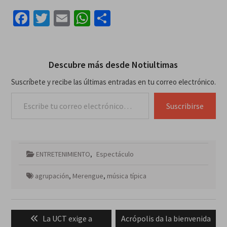
Facebook
Twitter
Email
WhatsApp
Compartir
Descubre más desde Notiultimas
Suscríbete y recibe las últimas entradas en tu correo electrónico.
Escribe tu correo electrónico…
Suscribirse
ENTRETENIMIENTO
,
Espectáculo
agrupación
,
Merengue
,
música típica
Navegación
Previous
Next
La UCT exige a
Acrópolis da la bienvenida
de