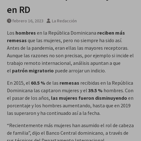
MarteOvenuS lleva el universo
en RD
de «Colección de Amor Vol. 2» a
una noche irrepetible en The
febrero 16, 2023
La Redacción
Green Room
Los
hombres
en la República Dominicana
reciben más
remesas
que las mujeres, pero no siempre ha sido así.
Antes de la pandemia, eran ellas las mayores receptoras.
Aunque las razones no son precisas, por ejemplo si incide el
trabajo remoto internacional, análisis apuntan a que
el
patrón migratorio
puede arrojar un indicio.
En 2015, el
60.5 %
de las
remesas
recibidas en la República
Dominicana las captaron mujeres y el
39.5 %
hombres. Con
el pasar de los años,
las mujeres fueron disminuyendo
en
porcentaje y los hombres aumentando, hasta que en 2019
las superaron y ha continuado así a la fecha.
“Recientemente más mujeres han asumido el rol de cabeza
de familia”, dijo el Banco Central dominicano
,
a través de
sus técnicos del Departamento Internacional.