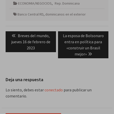
ECONOMIA/NEGOCIOS
,
Rep. Dominicana
Banco Central RD
,
dominicanos en el exterior
Navegación
Previous
Next
Breves del mundo,
La esposa de Bolsonaro
de
post:
post:
jueves 16 de febrero de
entra en política para
entradas
2023
«construir un Brasil
mejor»
Deja una respuesta
Lo siento, debes estar
conectado
para publicar un
comentario.