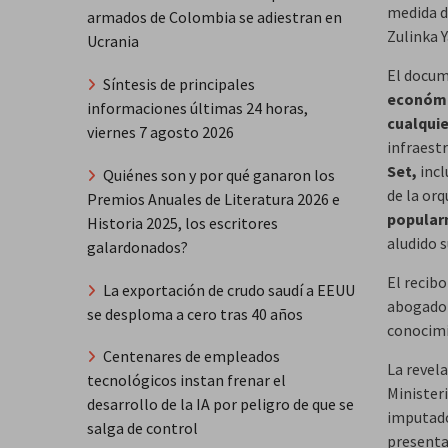
medida d
armados de Colombia se adiestran en
Zulinka 
Ucrania
El docum
Síntesis de principales
económic
informaciones últimas 24 horas,
cualquie
viernes 7 agosto 2026
infraest
Set,
inc
Quiénes son y por qué ganaron los
de la or
Premios Anuales de Literatura 2026 e
popular
Historia 2025, los escritores
aludido s
galardonados?
El recib
La exportación de crudo saudí a EEUU
abogado n
se desploma a cero tras 40 años
conocimi
Centenares de empleados
La revel
tecnológicos instan frenar el
Ministeri
desarrollo de la IA por peligro de que se
imputado
salga de control
presentac