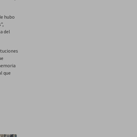
de hubo
”,
a del
ituciones
ue
 memoria
al que