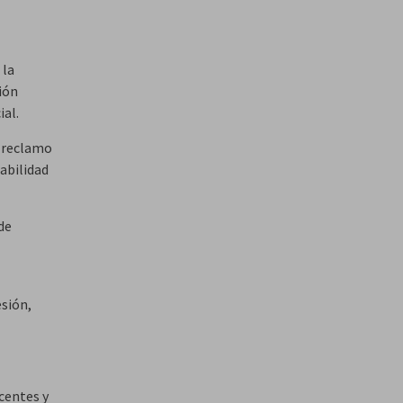
 la
ión
ial.
e reclamo
abilidad
de
sión,
centes y