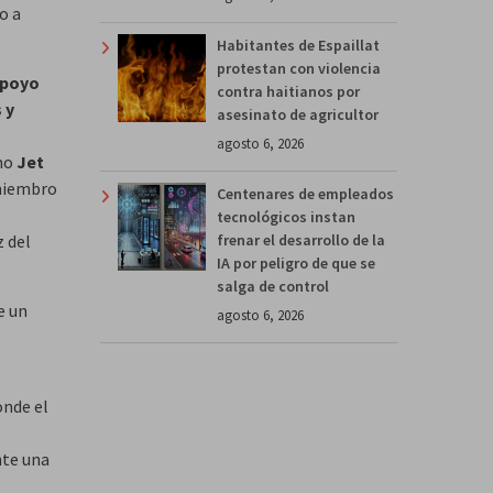
o a
Habitantes de Espaillat
protestan con violencia
apoyo
contra haitianos por
 y
asesinato de agricultor
agosto 6, 2026
mo
Jet
 miembro
Centenares de empleados
tecnológicos instan
frenar el desarrollo de la
z del
IA por peligro de que se
salga de control
e un
agosto 6, 2026
onde el
nte una