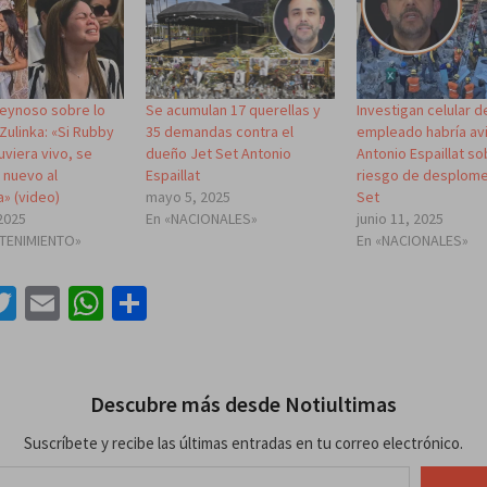
Reynoso sobre lo
Se acumulan 17 querellas y
Investigan celular d
Zulinka: «Si Rubby
35 demandas contra el
empleado habría av
viera vivo, se
dueño Jet Set Antonio
Antonio Espaillat so
 nuevo al
Espaillat
riesgo de desplome
a» (video)
mayo 5, 2025
Set
2025
En «NACIONALES»
junio 11, 2025
ETENIMIENTO»
En «NACIONALES»
acebook
Twitter
Email
WhatsApp
Compartir
Descubre más desde Notiultimas
Suscríbete y recibe las últimas entradas en tu correo electrónico.
lectrónico…