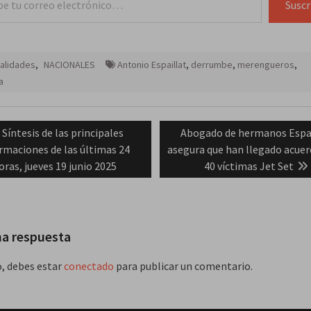
Suscr
alidades
,
NACIONALES
Antonio Espaillat
,
derrumbe
,
merengueros
,
a
ación
Previous
Next
Síntesis de las principales
Abogado de hermanos Espa
post:
post:
rmaciones de las últimas 24
asegura que han llegado acuer
das
oras, jueves 19 junio 2025
40 víctimas Jet Set
na respuesta
o, debes estar
conectado
para publicar un comentario.