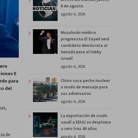
6 de agosto
agosto 6, 2026
Musulmán médico
progresista El Sayed será
candidato demócrata al
Senado pese al lobby
israelí
uero
agosto 6, 2026
siones E
China saca pecho nuclear
erdo para
a modo de mensaje para
so del
sus adversarios
agosto 6, 2026
nas,
La exportación de crudo
saudí a EEUU se desploma
a cero tras 40 años
ia de
agosto 6, 2026