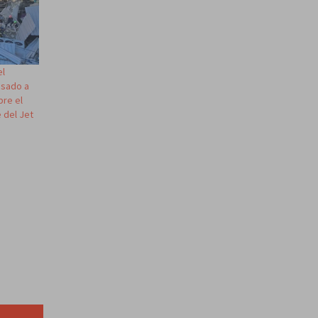
el
isado a
bre el
 del Jet