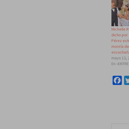
Michelle 
dicho por 
Pérez estu
moriría de
escucharl
mayo 12, 
En «ENTR
F
Escribe tu correo e