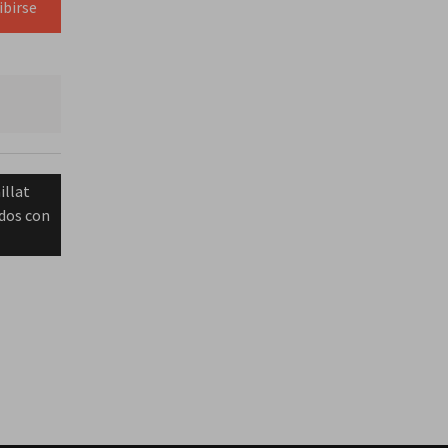
ibirse
illat
dos con