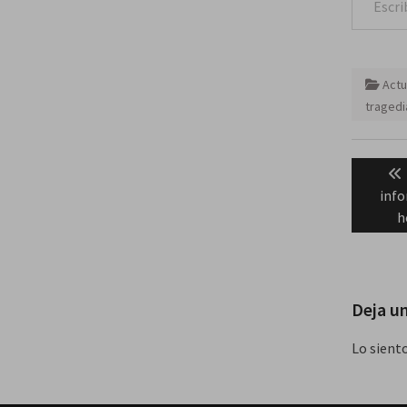
Actu
tragedi
Naveg
de
info
entra
h
Deja u
Lo sient