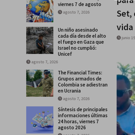
viernes 7 de agosto
se salga de control
Set,
agosto 7, 2026
Breves del mundo, viernes 7 de
vida
Un niño asesinado
cada día desde el alto
junio 1
el fuego en Gaza que
Israel no cumplió:
Unicef
agosto 7, 2026
The Financial Times:
Grupos armados de
Colombia se adiestran
en Ucrania
agosto 7, 2026
Síntesis de principales
informaciones últimas
24 horas, viernes 7
agosto 2026