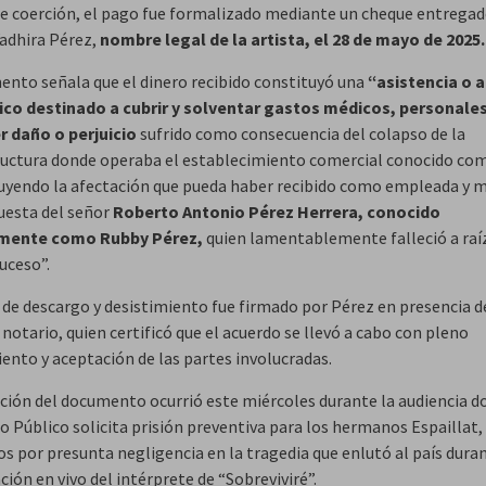
e coerción, el pago fue formalizado mediante un cheque entregad
Yadhira Pérez,
nombre legal de la artista, el 28 de mayo de 2025.
ento señala que el dinero recibido constituyó una
“asistencia o 
o destinado a cubrir y solventar gastos médicos, personales
r daño o perjuicio
sufrido como consecuencia del colapso de la
ructura donde operaba el establecimiento comercial conocido co
luyendo la afectación que pueda haber recibido como empleada y
questa del señor
Roberto Antonio Pérez Herrera, conocido
mente como Rubby Pérez,
quien lamentablemente falleció a raí
uceso”.
o de descargo y desistimiento fue firmado por Pérez en presencia d
otario, quien certificó que el acuerdo se llevó a cabo con pleno
ento y aceptación de las partes involucradas.
ación del documento ocurrió este miércoles durante la audiencia d
o Público solicita prisión preventiva para los hermanos Espaillat,
s por presunta negligencia en la tragedia que enlutó al país dura
ión en vivo del intérprete de “Sobreviviré”.