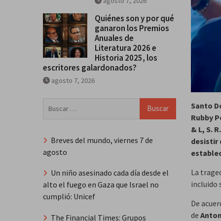
agosto 7, 2026
Quiénes son y por qué
ganaron los Premios
Anuales de
Literatura 2026 e
Historia 2025, los
escritores galardonados?
agosto 7, 2026
Buscar:
Santo Do
Rubby Pé
& L, S. 
Breves del mundo, viernes 7 de
desistir
agosto
estable
La traged
Un niño asesinado cada día desde el
incluido 
alto el fuego en Gaza que Israel no
cumplió: Unicef
De acuer
de
Anton
The Financial Times: Grupos