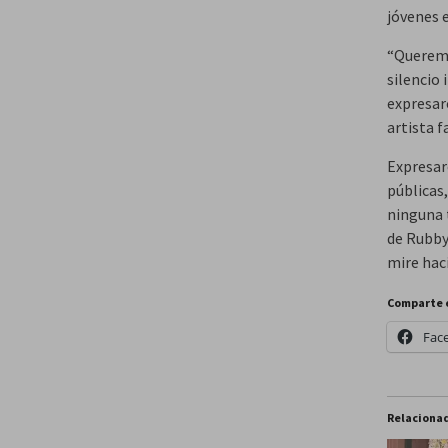
jóvenes e
“Queremo
silencio 
expresar
artista f
Expresar
públicas
ninguna 
de Rubby
mire haci
Comparte 
Fac
Relaciona