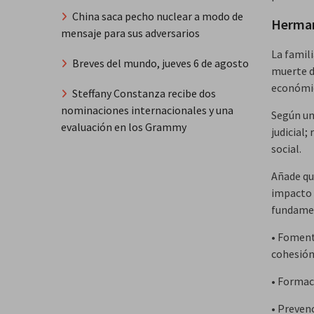
China saca pecho nuclear a modo de
Herman
mensaje para sus adversarios
La famil
Breves del mundo, jueves 6 de agosto
muerte d
económic
Steffany Constanza recibe dos
nominaciones internacionales y una
Según un
evaluación en los Grammy
judicial
social.
Añade qu
impacto 
fundame
• Foment
cohesión
• Formac
• Preven