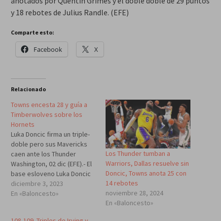
anotados por Quentin Grimes y el doble doble de 29 puntos
y 18 rebotes de Julius Randle. (EFE)
Comparte esto:
Facebook
X
Relacionado
Towns encesta 28 y guía a
Timberwolves sobre los
Hornets
Luka Doncic firma un triple-
doble pero sus Mavericks
Los Thunder tumban a
caen ante los Thunder
Warriors, Dallas resuelve sin
Washington, 02 dic (EFE).- El
Doncic, Towns anota 25 con
base esloveno Luka Doncic
14 rebotes
volvió a firmar este sábado
diciembre 3, 2023
noviembre 28, 2024
un espectacular triple-doble
En «Baloncesto»
En «Baloncesto»
(36 puntos, 15 rebotes y 18
asistencias), pero sus Dallas
108-109. Triples de Irving y