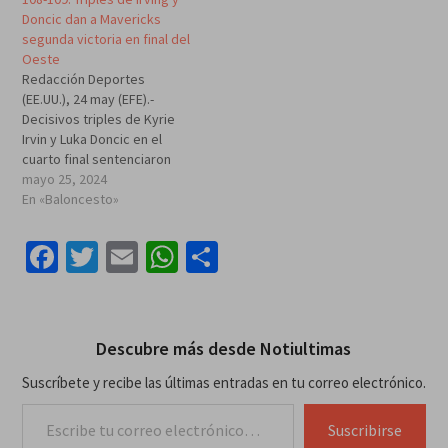
Mavericks cayeron por 120-
Doncic dan a Mavericks
126 frente a los Oklahoma
segunda victoria en final del
Thunder. El de…
Oeste
Redacción Deportes
(EE.UU.), 24 may (EFE).-
Decisivos triples de Kyrie
Irvin y Luka Doncic en el
cuarto final sentenciaron
este viernes en Miinneapolis
mayo 25, 2024
una ajustada victoria por
En «Baloncesto»
108-109 de los Dallas
Mavericks, la segunda en la
Facebook
Twitter
Email
WhatsApp
Compartir
final de la Conferencia
Oeste de la NBA. Doncic
sumó un triple doble de…
Descubre más desde Notiultimas
Suscríbete y recibe las últimas entradas en tu correo electrónico.
Escribe tu correo electrónico…
Suscribirse