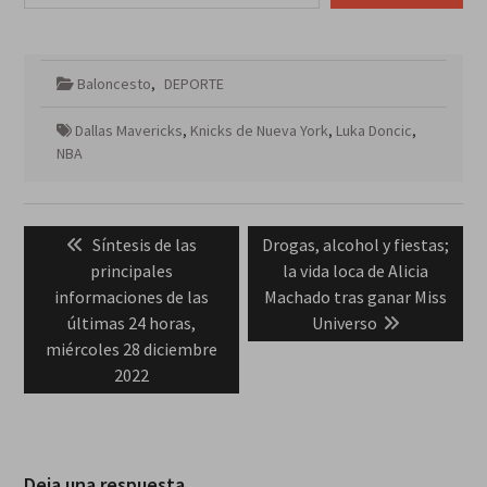
Baloncesto
,
DEPORTE
Dallas Mavericks
,
Knicks de Nueva York
,
Luka Doncic
,
NBA
Navegación
Previous
Next
Síntesis de las
Drogas, alcohol y fiestas;
de
post:
post:
principales
la vida loca de Alicia
entradas
informaciones de las
Machado tras ganar Miss
últimas 24 horas,
Universo
miércoles 28 diciembre
2022
Deja una respuesta