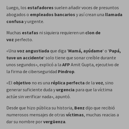
Luego, los
estafadores
suelen añadir voces de presuntos
abogados o
empleados bancarios
y así crean una
llamada
confusa
y urgente.
Muchas
estafas
ni siquiera requieren un
clon de
voz
perfecto.
«Una
voz angustiada
que diga ‘
Mamá, ayúdame
‘ o ‘
Papá,
tuve un accidente
‘ solo tiene que sonar creíble durante
unos segundos», explicó a la
AFP
Amit Gupta, ejecutivo de
la firma de ciberseguridad
Pindrop
.
«El
objetivo
no es una
réplica perfecta
de la
voz
, sino
generar suficiente duda y
urgencia
para que la víctima
actúe sin verificar nada», apuntó.
Desde que hizo pública su historia,
Benz
dijo que recibió
numerosos mensajes de otras
víctimas
, muchas reacias a
dar su nombre por
vergüenza
.