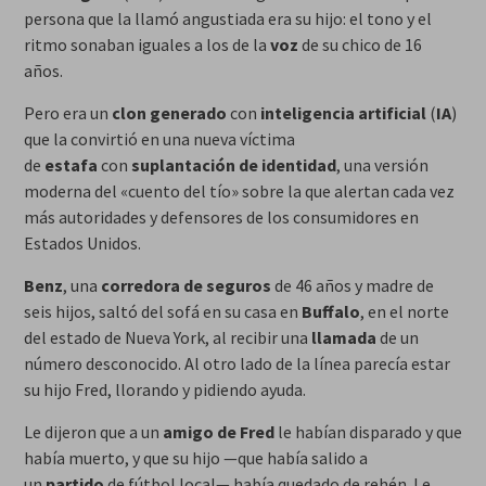
persona que la llamó angustiada era su hijo: el tono y el
ritmo sonaban iguales a los de la
voz
de su chico de 16
años.
Pero era un
clon generado
con
inteligencia artificial
(
IA
)
que la convirtió en una nueva víctima
de
estafa
con
suplantación de identidad
, una versión
moderna del «cuento del tío» sobre la que alertan cada vez
más autoridades y defensores de los consumidores en
Estados Unidos.
Benz
, una
corredora de seguros
de 46 años y madre de
seis hijos, saltó del sofá en su casa en
Buffalo
, en el norte
del estado de Nueva York, al recibir una
llamada
de un
número desconocido. Al otro lado de la línea parecía estar
su hijo Fred, llorando y pidiendo ayuda.
Le dijeron que a un
amigo de Fred
le habían disparado y que
había muerto, y que su hijo —que había salido a
un
partido
de fútbol local— había quedado de rehén. Le