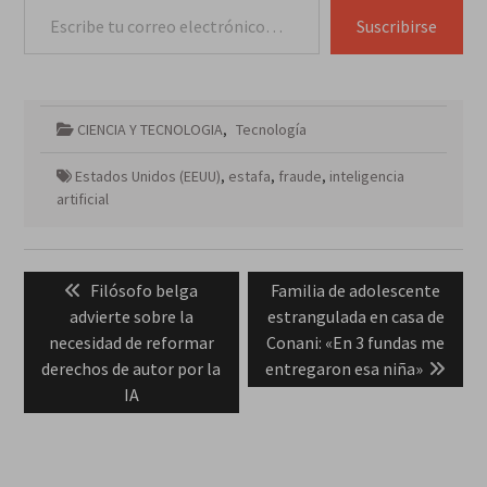
Suscribirse
CIENCIA Y TECNOLOGIA
,
Tecnología
Estados Unidos (EEUU)
,
estafa
,
fraude
,
inteligencia
artificial
Navegación
Previous
Next
Filósofo belga
Familia de adolescente
de
post:
post:
advierte sobre la
estrangulada en casa de
entradas
necesidad de reformar
Conani: «En 3 fundas me
derechos de autor por la
entregaron esa niña»
IA