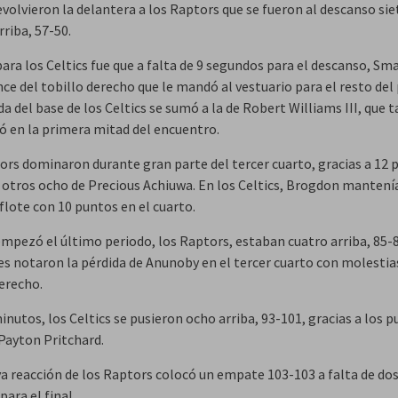
volvieron la delantera a los Raptors que se fueron al descanso sie
riba, 57-50.
ara los Celtics fue que a falta de 9 segundos para el descanso, Sma
ce del tobillo derecho que le mandó al vestuario para el resto del 
da del base de los Celtics se sumó a la de Robert Williams III, que
nó en la primera mitad del encuentro.
ors dominaron durante gran parte del tercer cuarto, gracias a 12 
 otros ocho de Precious Achiuwa. En los Celtics, Brogdon mantenía
flote con 10 puntos en el cuarto.
mpezó el último periodo, los Raptors, estaban cuatro arriba, 85-
les notaron la pérdida de Anunoby en el tercer cuarto con molestia
derecho.
inutos, los Celtics se pusieron ocho arriba, 93-101, gracias a los 
Payton Pritchard.
a reacción de los Raptors colocó un empate 103-103 a falta de do
ara el final.