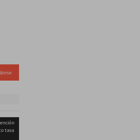
ibirse
vención
to tasa