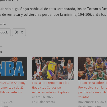
guiendo el guión ya habitual de esta temporada, los de Toronto fu
 de rematar y volvieron a perder por la mínima, 104-106, ante los 
esto:
ebook
X
do
BA: Cole Anthony
Los Lakers remontan a los
Tatum reina sobre l
 remontada de 21
Heat y los Celtics se
Fox vuelve a brillar 
l Magic ante los
estrellan ante los Raptors
puntos y Lakers hila
enero 16, 2025
triunfos
 30, 2024
En «Baloncesto»
noviembre 17, 2024
cesto»
En «Baloncesto»