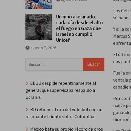
Los Celt
Un niño asesinado
su papel
cada día desde el alto
el fuego en Gaza que
Y si la c
Israel no cumplió:
Marcus Sm
Unicef
enfrenta
agosto 7, 2026
El últim
Buscar:
dos punto
Fue la e
ventaja 
EEUU despide repentinamente al
canadiens
general que supervisaba respaldo a
Ucrania
Por contr
nueve pu
RD retiene el oro del voleibol con un
ganando 
resonante triunfo sobre Colombia
hicieron
México bate su propio récord de oros
Los Rapt