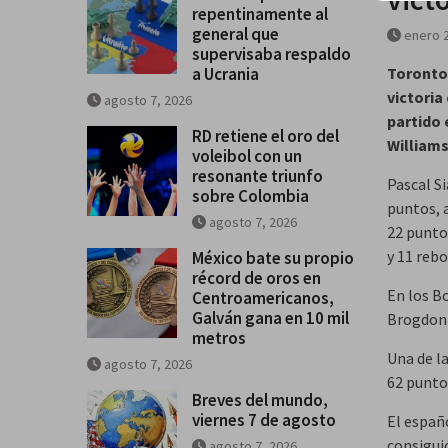
repentinamente al
general que
enero 2
supervisaba respaldo
a Ucrania
Toronto
victoria
agosto 7, 2026
partido 
RD retiene el oro del
Williams
voleibol con un
resonante triunfo
Pascal S
sobre Colombia
puntos, 
agosto 7, 2026
22 punto
y 11 rebo
México bate su propio
récord de oros en
En los B
Centroamericanos,
Galván gana en 10 mil
Brogdon 
metros
Una de l
agosto 7, 2026
62 puntos
Breves del mundo,
viernes 7 de agosto
El españ
consiguió
agosto 7, 2026