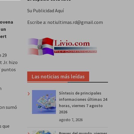
Su Publicidad Aquí
novena
Escribe a: notiultimas.rd@gmail.com
 un
bert
n 29
 Jr. hizo
7 puntos
Las noticias más leídas
m
Síntesis de principales
informaciones últimas 24
horas, viernes 7 agosto
ston sumó
2026
agosto 7, 2026
s que
Breves del mundo, viernes