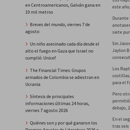
en Centroamericanos, Galván gana en
este año,
10 mil metros
Durante 
Breves del mundo, viernes 7 de
anotasen
agosto
siete pu
Sin Jaso
Un niño asesinado cada día desde el
Jaylon B
alto el fuego en Gaza que Israel no
consecut
cumplió: Unicef
Los Rapto
The Financial Times: Grupos
costillas
armados de Colombia se adiestran en
para el f
Ucrania
Pero otr
Síntesis de principales
permitió
informaciones últimas 24 horas,
debajo, 2
viernes 7 agosto 2026
En el seg
Quiénes son y por qué ganaron los
tras sei
Premios Anuales de Literatura 2026 e