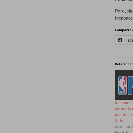
Pero, si
incapaces
Comparte 
Fac
Relaciona
Resumen N
corona la
puntos de
Nets
diciembre
En «Balon