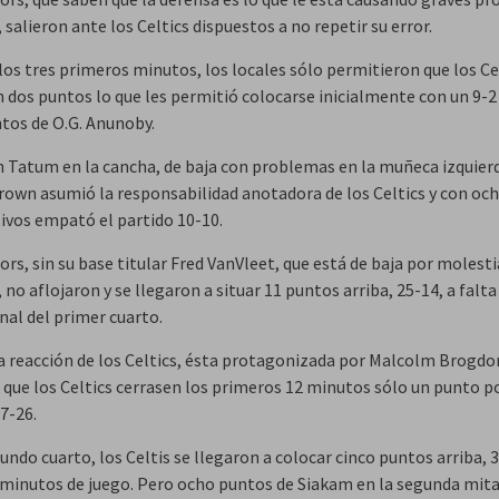
 salieron ante los Celtics dispuestos a no repetir su error.
los tres primeros minutos, los locales sólo permitieron que los Ce
 dos puntos lo que les permitió colocarse inicialmente con un 9-2 
ntos de O.G. Anunoby.
n Tatum en la cancha, de baja con problemas en la muñeca izquier
rown asumió la responsabilidad anotadora de los Celtics y con oc
ivos empató el partido 10-10.
rs, sin su base titular Fred VanVleet, que está de baja por molesti
, no aflojaron y se llegaron a situar 11 puntos arriba, 25-14, a falta
inal del primer cuarto.
a reacción de los Celtics, ésta protagonizada por Malcolm Brogdo
 que los Celtics cerrasen los primeros 12 minutos sólo un punto p
7-26.
undo cuarto, los Celtis se llegaron a colocar cinco puntos arriba, 
s minutos de juego. Pero ocho puntos de Siakam en la segunda mita