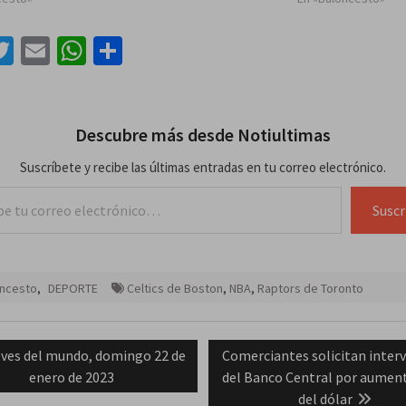
acebook
Twitter
Email
WhatsApp
Compartir
Descubre más desde Notiultimas
Suscríbete y recibe las últimas entradas en tu correo electrónico.
lectrónico…
Suscr
oncesto
,
DEPORTE
Celtics de Boston
,
NBA
,
Raptors de Toronto
ación
vious
Next
ves del mundo, domingo 22 de
Comerciantes solicitan inter
t:
post:
enero de 2023
del Banco Central por aumen
das
del dólar