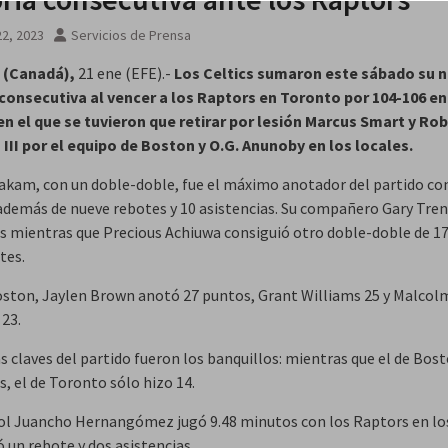
2, 2023
Servicios de Prensa
 (Canadá),
21 ene (EFE).-
Los Celtics sumaron este sábado su 
 consecutiva al vencer a los Raptors en Toronto por 104-106 en
en el que se tuvieron que retirar por lesión Marcus Smart y Ro
 III por el equipo de Boston y O.G. Anunoby en los locales.
iakam, con un doble-doble, fue el máximo anotador del partido co
además de nueve rebotes y 10 asistencias. Su compañero Gary Trent
s mientras que Precious Achiuwa consiguió otro doble-doble de 1
tes.
oston, Jaylen Brown anotó 27 puntos, Grant Williams 25 y Malcol
23.
as claves del partido fueron los banquillos: mientras que el de Bo
, el de Toronto sólo hizo 14.
ol Juancho Hernangómez jugó 9.48 minutos con los Raptors en lo
 un rebote y dos asistencias.