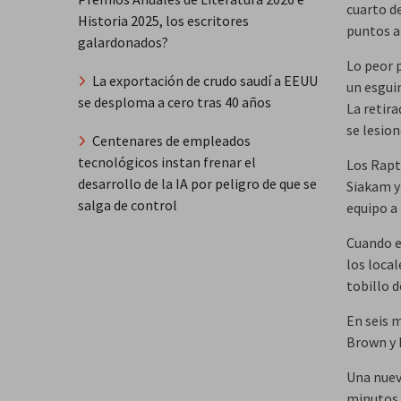
cuarto de
Historia 2025, los escritores
puntos ar
galardonados?
Lo peor p
La exportación de crudo saudí a EEUU
un esguin
se desploma a cero tras 40 años
La retira
se lesio
Centenares de empleados
tecnológicos instan frenar el
Los Rapt
desarrollo de la IA por peligro de que se
Siakam y
salga de control
equipo a 
Cuando e
los loca
tobillo 
En seis m
Brown y 
Una nuev
minutos p