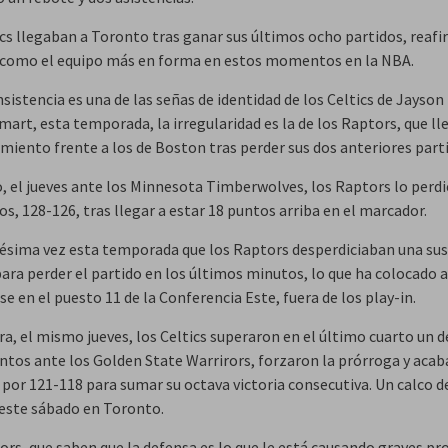
ics llegaban a Toronto tras ganar sus últimos ocho partidos, reaf
 como el equipo más en forma en estos momentos en la NBA.
onsistencia es una de las señas de identidad de los Celtics de Jayso
art, esta temporada, la irregularidad es la de los Raptors, que ll
miento frente a los de Boston tras perder sus dos anteriores part
o, el jueves ante los Minnesota Timberwolves, los Raptors lo perd
s, 128-126, tras llegar a estar 18 puntos arriba en el marcador.
nésima vez esta temporada que los Raptors desperdiciaban una sus
para perder el partido en los últimos minutos, lo que ha colocado a
e en el puesto 11 de la Conferencia Este, fuera de los play-in.
a, el mismo jueves, los Celtics superaron en el último cuarto un dé
ntos ante los Golden State Warrirors, forzaron la prórroga y aca
por 121-118 para sumar su octava victoria consecutiva. Un calco de
 este sábado en Toronto.
ors, que saben que la defensa es lo que le está causando graves p