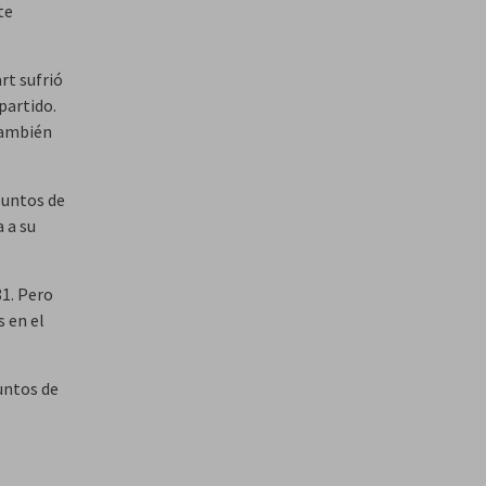
te
rt sufrió
partido.
 también
puntos de
 a su
81. Pero
s en el
puntos de
s