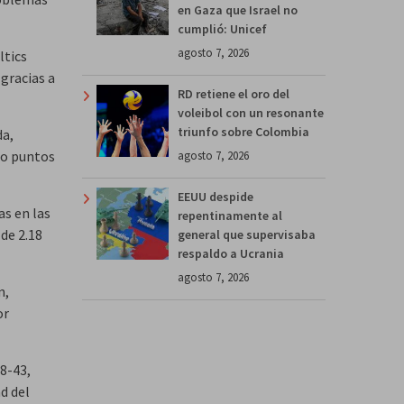
en Gaza que Israel no
cumplió: Unicef
agosto 7, 2026
ltics
gracias a
RD retiene el oro del
voleibol con un resonante
triunfo sobre Colombia
da,
ho puntos
agosto 7, 2026
EEUU despide
as en las
repentinamente al
 de 2.18
general que supervisaba
respaldo a Ucrania
agosto 7, 2026
n,
or
38-43,
d del