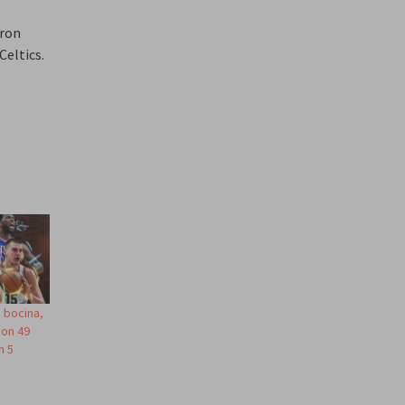
eron
Celtics.
a bocina,
con 49
n 5