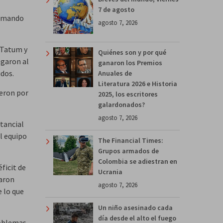
7 de agosto
irmando
agosto 7, 2026
n Tatum y
Quiénes son y por qué
egaron al
ganaron los Premios
idos.
Anuales de
Literatura 2026 e Historia
ieron por
2025, los escritores
galardonados?
agosto 7, 2026
tancial
l equipo
The Financial Times:
Grupos armados de
Colombia se adiestran en
ficit de
Ucrania
baron
agosto 7, 2026
 lo que
Un niño asesinado cada
día desde el alto el fuego
roblemas