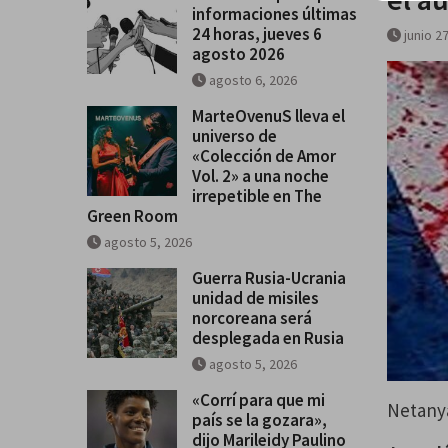
informaciones últimas
últimas 24 horas, jueves 6 agos
24 horas, jueves 6
junio 2
agosto 2026
agosto 6, 2026
MarteOvenuS lleva el
universo de
«Colección de Amor
Vol. 2» a una noche
irrepetible en The
Green Room
agosto 5, 2026
Guerra Rusia-Ucrania
unidad de misiles
norcoreana será
desplegada en Rusia
agosto 5, 2026
«Corrí para que mi
Netanya
país se la gozara»,
dijo Marileidy Paulino