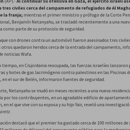
én
(AP).-
Al continuar su ofensiva en Gaza, el ejército israelí as
 tres civiles cerca del campamento de refugiados de Al Maghaz
e la franja;
mientras el primer ministro y prófugo de la Corte Pe
ional, Benjamín Netanyahu, se trasladó recientemente a una nuev
ia como parte de su protocolo de seguridad.
aque con drones contra un automóvil fueron asesinados tres civile
 otros quedaron heridos cerca de la entrada del campamento, inf
de noticias Wafa.
 tiempo, en Cisjordania reocupada, las fuerzas israelíes lanzaron
ras y botes de gas lacrimógeno contra palestinos en las Piscinas d
 en el sur de Belén, informaron fuentes de seguridad.
arte, Netanyahu se mudó en meses recientes a una nueva residenci
da por los contribuyentes, en un agradable edificio de apartament
, en el que vive con su esposa y su hijo Yair, reveló una investigació
aretz
.
cación destacó que el premier ha gastado cerca de 100 millones de
33 millones de dólares) del presupuesto público para la moderniza