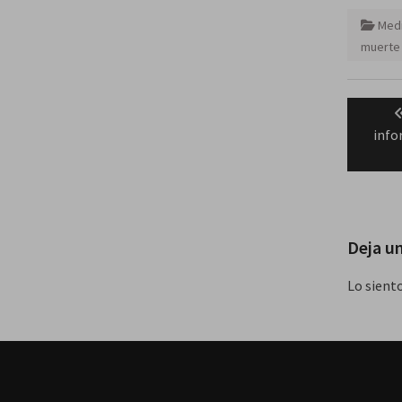
Medi
muerte 
Naveg
de
info
entra
Deja u
Lo sient