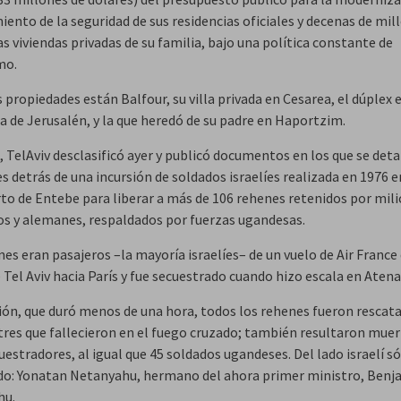
ento de la seguridad de sus residencias oficiales y decenas de mil
s viviendas privadas de su familia, bajo una política constante de
mo.
 propiedades están Balfour, su villa privada en Cesarea, el dúplex e
a de Jerusalén, y la que heredó de su padre en Haportzim.
 TelAviv desclasificó ayer y publicó documentos en los que se deta
s detrás de una incursión de soldados israelíes realizada en 1976 e
to de Entebe para liberar a más de 106 rehenes retenidos por mili
os y alemanes, respaldados por fuerzas ugandesas.
es eran pasajeros –la mayoría israelíes– de un vuelo de Air France
 Tel Aviv hacia París y fue secuestrado cuando hizo escala en Atena
ción, que duró menos de una hora, todos los rehenes fueron rescat
tres que fallecieron en el fuego cruzado; también resultaron muer
uestradores, al igual que 45 soldados ugandeses. Del lado israelí s
do: Yonatan Netanyahu, hermano del ahora primer ministro, Benj
hu.