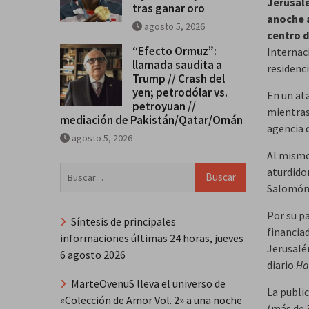
Jerusal
tras ganar oro
anoche a
agosto 5, 2026
centro d
“Efecto Ormuz”:
Internac
llamada saudita a
residenc
Trump // Crash del
yen; petrodólar vs.
En un at
petroyuan //
mientras
mediación de Pakistán/Qatar/Omán
agencia 
agosto 5, 2026
Al mismo
Buscar:
aturdido
Salomón,
Por su p
Síntesis de principales
financia
informaciones últimas 24 horas, jueves
Jerusalén
6 agosto 2026
diario
Ha
MarteOvenuS lleva el universo de
La publi
«Colección de Amor Vol. 2» a una noche
(más de 