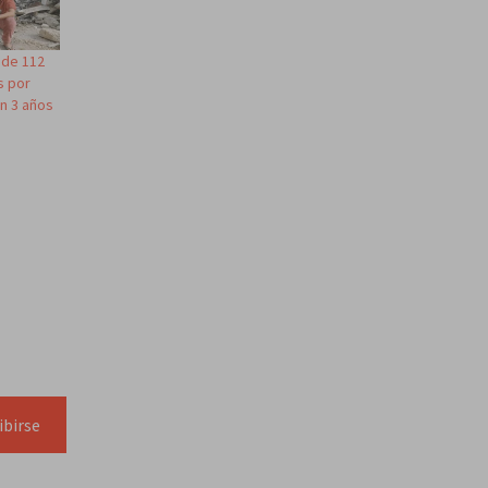
 de 112
s por
on 3 años
ibirse