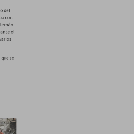
po del
aba con
 alemán
 ante el
varios
e que se