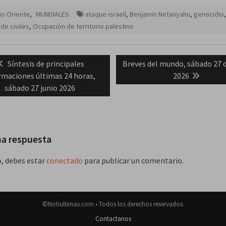
o Oriente
,
MUNDIALES
ataque israelí
,
Benjamin Netanyahu
,
genocidio
de civiles
,
Ocupación de territorio palestino
ación
Previous
Next
Síntesis de principales
Breves del mundo, sábado 27 d
post:
post:
rmaciones últimas 24 horas,
2026
das
sábado 27 junio 2026
na respuesta
o, debes estar
conectado
para publicar un comentario.
©Notiultimas.com • Todos los derechos reservados.
Contactanos