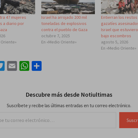
tra 47 mujeres
Israel ha arrojado 200 mil
Entierran los restos
 a diario por
toneladas de explosivos
gazatíes asesinado
Gaza
contra el pueblo de Gaza
Israel que estuvier
2026
octubre 7, 2025
bajo escombros
 Oriente»
En «Medio Oriente»
agosto 5, 2026
En «Medio Oriente»
acebook
Twitter
Email
WhatsApp
Compartir
Descubre más desde Notiultimas
Suscríbete y recibe las últimas entradas en tu correo electrónico.
lectrónico…
Suscr