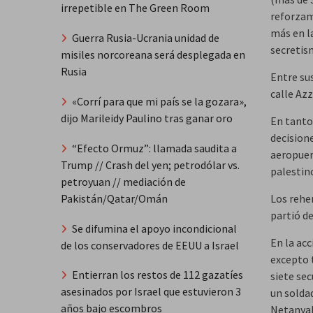
irrepetible en The Green Room
reforzami
más en la
Guerra Rusia-Ucrania unidad de
secretis
misiles norcoreana será desplegada en
Rusia
Entre sus
calle Azz
«Corrí para que mi país se la gozara»,
dijo Marileidy Paulino tras ganar oro
En tanto,
decisione
“Efecto Ormuz”: llamada saudita a
aeropuer
Trump // Crash del yen; petrodólar vs.
palestin
petroyuan // mediación de
Los rehen
Pakistán/Qatar/Omán
partió de
Se difumina el apoyo incondicional
En la ac
de los conservadores de EEUU a Israel
excepto 
Entierran los restos de 112 gazatíes
siete sec
asesinados por Israel que estuvieron 3
un solda
años bajo escombros
Netanya