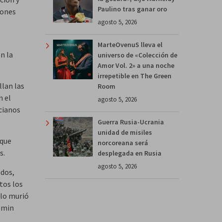
Paulino tras ganar oro
lones
agosto 5, 2026
MarteOvenuS lleva el
n la
universo de «Colección de
Amor Vol. 2» a una noche
irrepetible en The Green
llan las
Room
n el
agosto 5, 2026
cianos
Guerra Rusia-Ucrania
unidad de misiles
 que
norcoreana será
s.
desplegada en Rusia
agosto 5, 2026
ados,
tos los
ólo murió
amin