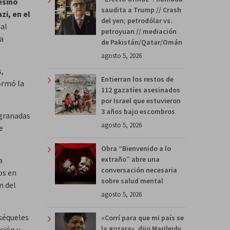
esinó
saudita a Trump // Crash
i, en el
del yen; petrodólar vs.
nal
petroyuan // mediación
a
de Pakistán/Qatar/Omán
agosto 5, 2026
s,
Entierran los restos de
ormó la
112 gazatíes asesinados
por Israel que estuvieron
3 años bajo escombros
 granadas
agosto 5, 2026
e
Obra “Bienvenido a lo
extraño” abre una
a
conversación necesaria
os en
sobre salud mental
n del
agosto 5, 2026
 séqueles
«Corrí para que mi país se
la gozara», dijo Marileidy
ción y