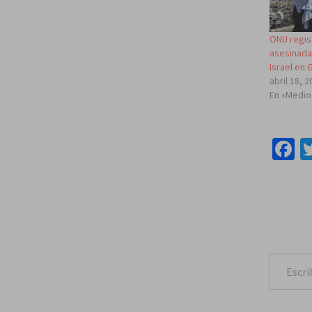
ONU regis
asesinadas
Israel en 
abril 18, 
En «Medio
F
Escribe tu correo e